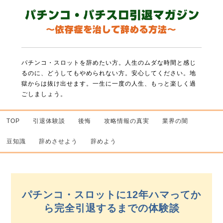
パチンコ・スロットを辞めたい方。人生のムダな時間と感じ
るのに、どうしてもやめられない方。
安心してください。地
獄からは抜け出せます。一生に一度の人生、もっと楽しく過
ごしましょう。
TOP
引退体験談
後悔
攻略情報の真実
業界の闇
豆知識
辞めさせよう
辞めよう
パチンコ・スロットに12年ハマってか
ら完全引退するまでの体験談