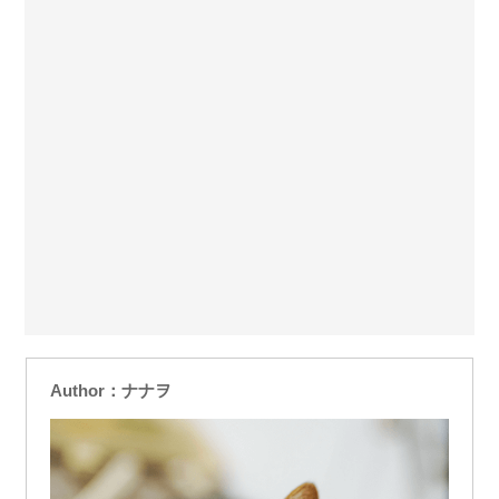
Author：ナナヲ