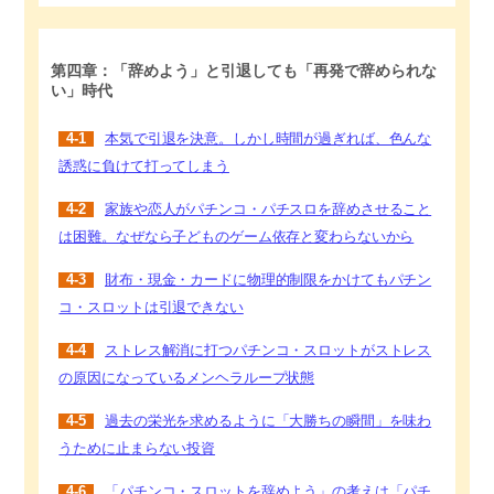
第四章：「辞めよう」と引退しても「再発で辞められな
い」時代
4-1
本気で引退を決意。しかし時間が過ぎれば、色んな
誘惑に負けて打ってしまう
4-2
家族や恋人がパチンコ・パチスロを辞めさせること
は困難。なぜなら子どものゲーム依存と変わらないから
4-3
財布・現金・カードに物理的制限をかけてもパチン
コ・スロットは引退できない
4-4
ストレス解消に打つパチンコ・スロットがストレス
の原因になっているメンヘラループ状態
4-5
過去の栄光を求めるように「大勝ちの瞬間」を味わ
うために止まらない投資
4-6
「パチンコ・スロットを辞めよう」の考えは「パチ