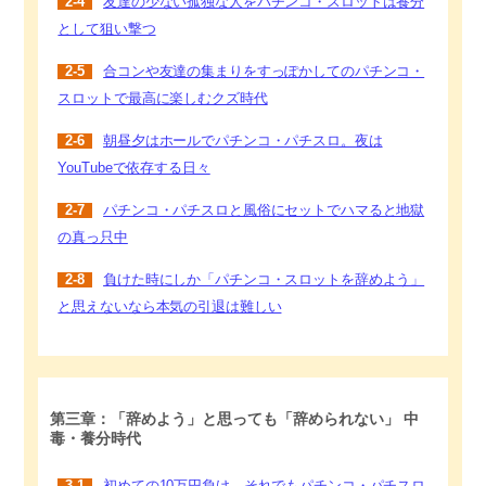
2-4
友達の少ない孤独な人をパチンコ・スロットは養分
として狙い撃つ
2-5
合コンや友達の集まりをすっぽかしてのパチンコ・
スロットで最高に楽しむクズ時代
2-6
朝昼夕はホールでパチンコ・パチスロ。夜は
YouTubeで依存する日々
2-7
パチンコ・パチスロと風俗にセットでハマると地獄
の真っ只中
2-8
負けた時にしか「パチンコ・スロットを辞めよう」
と思えないなら本気の引退は難しい
第三章：「辞めよう」と思っても「辞められない」 中
毒・養分時代