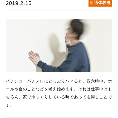
2019.2.15
引退体験談
パチンコ・パチスロにどっぷりハマると、四六時中、ホ
ールや台のことなどを考え始めます。それは仕事中はも
ちろん、家でゆっくりしている時であっても同じことで
す。