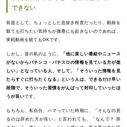
できない
前提として、ちょっとした息抜き程度だったり、動画を
観ても打ちたい気持ちが微塵にも起きないのであれば、
実戦動画を観てもOKです。
しかし、昔の私のように、
「他に楽しい番組やニュース
がないからパチンコ・パチスロの情報を見ている方が楽
しい」となっている人、そして、「そういった情報を見
たらすぐに打ちたくなる」という人は、できるだけ早い
段階で、そういった習慣をがんばって封印していったほ
うが良い
です。
もちろん、私自分、ハマっていた時期に、「そんなの見
るのは辞めた方が良い」と言われても、「なんで？ 辞