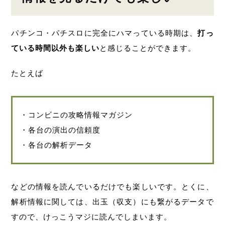
パチンコ・パチスロに完全にハマっている時期は、
打っ
ている時間以外も楽しい
と感じることができます。
たとえば
・コンビニの攻略情報マガジン
・各台の演出の信頼度
・各台の解析データ
などの情報を読んでいるだけでも楽しいです。とくに、
解析情報に関しては、出玉（収支）にも繋がるデータで
すので、けっこうマジに読んでしまいます。