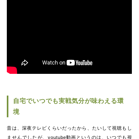
自宅でいつでも実戦気分が味わえる環
境
昔は、深夜テレビくらいだったから、たいして視聴もし
ませんでしたが、youtube動画というのは、いつでも視