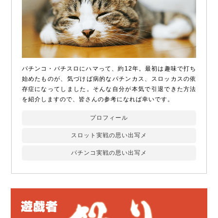
パチンコ・パチスロにハマって、約12年。最初は趣味で打ち
始めたものが、気づけば病的なパチンカス、スロッカスの依
存症になってしました。そんな自分が本気で引退できた方法
を紹介しますので、皆さんの参考になれば幸いです。
プロフィール
スロット実戦の思い出写メ
パチンコ実戦の思い出写メ