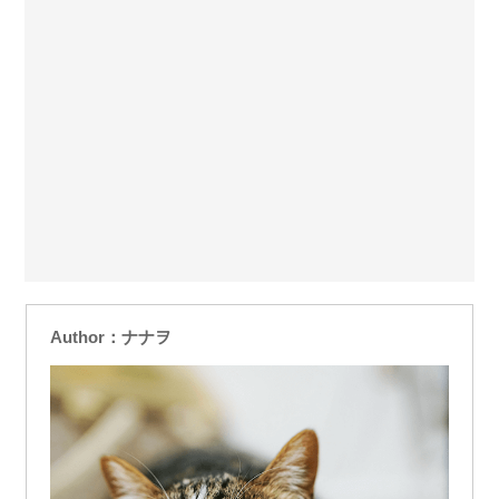
Author：ナナヲ