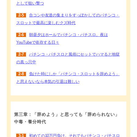
として狙い撃つ
2-5
合コンや友達の集まりをすっぽかしてのパチンコ・
スロットで最高に楽しむクズ時代
2-6
朝昼夕はホールでパチンコ・パチスロ。夜は
YouTubeで依存する日々
2-7
パチンコ・パチスロと風俗にセットでハマると地獄
の真っ只中
2-8
負けた時にしか「パチンコ・スロットを辞めよう」
と思えないなら本気の引退は難しい
第三章：「辞めよう」と思っても「辞められない」
中毒・養分時代
3-1
初めての10万円負け。それでもパチンコ・パチスロ