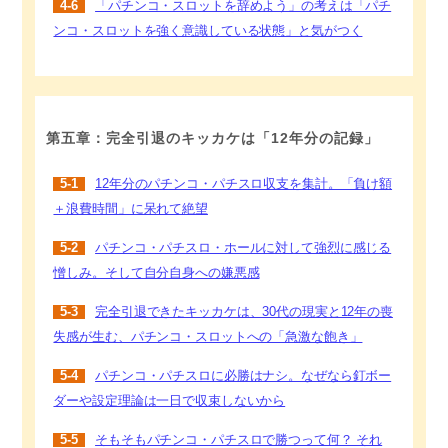
4-6
「パチンコ・スロットを辞めよう」の考えは「パチ
ンコ・スロットを強く意識している状態」と気がつく
第五章：完全引退のキッカケは「12年分の記録」
5-1
12年分のパチンコ・パチスロ収支を集計。「負け額
＋浪費時間」に呆れて絶望
5-2
パチンコ・パチスロ・ホールに対して強烈に感じる
憎しみ。そして自分自身への嫌悪感
5-3
完全引退できたキッカケは、30代の現実と12年の喪
失感が生む、パチンコ・スロットへの「急激な飽き」
5-4
パチンコ・パチスロに必勝はナシ。なぜなら釘ボー
ダーや設定理論は一日で収束しないから
5-5
そもそもパチンコ・パチスロで勝つって何？ それ