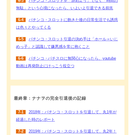
6-3
パチンコ・スロットを「辞めよう」でなく「時間の
無駄」という心境になったら、いよいよ引退できる前兆
6-4
パチンコ・スロットに飽きた後の日常生活でも誘惑
は色々とやってくる
6-5
パチンコ・スロット引退の決め手は「ホール＝いじ
めっ子」と認識して嫌悪感を常に抱くこと
6-6
パチンコ・パチスロに無関心になったら、youtube
動画は再発防止にけっこう役立つ
最終章：ナナヲの完全引退後の記録
7-1
2018年：パチンコ・スロットを引退して、丸1年が
経過した時のレポート
7-2
2019年：パチンコ・スロットを引退して、丸2年！