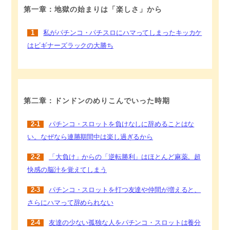
第一章：地獄の始まりは「楽しさ」から
1
私がパチンコ・パチスロにハマってしまったキッカケ
はビギナーズラックの大勝ち
第二章：ドンドンのめりこんでいった時期
2-1
パチンコ・スロットを負けなしに辞めることはな
い。なぜなら連勝期間中は楽し過ぎるから
2-2
「大負け」からの「逆転勝利」はほとんど麻薬。超
快感の脳汁を覚えてしまう
2-3
パチンコ・スロットを打つ友達や仲間が増えると、
さらにハマって辞められない
2-4
友達の少ない孤独な人をパチンコ・スロットは養分