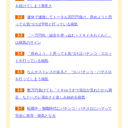
を続けてしまう異常さ
3-2
連休で連敗してトータル20万円負け。辞めようと思
っても気づけば平然と打っている病気
3-3
「一万円札・諭吉を突っ込む＝ドキドキわくわく」
は病気のサイン
3-4
「辞めよう」と思っても気づけばパチンコ・スロッ
トを打っている病気
3-5
なんかストレスがあると、ついパチンコ・パチスロ
を打ってしまう病気
3-6
数万円負けても「トキvsラオウ演出が見れたから満
足」などハズレ演出さえ楽しみ始める病気
3-7
転職中・無職時代にパチンコ・パチスロにハマって
完全に依存・病気となる