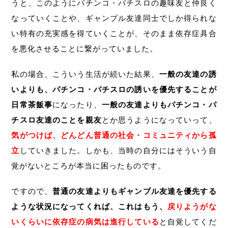
うと、このようにパチンコ・パチスロの趣味友と仲良く
なっていくことや、ギャンブル友達同士でしか得られな
い特有の充実感を得ていくことが、そのまま依存症具合
を悪化させることに繋がっていました。
私の場合、こういう生活が続いた結果、
一般の友達の誘
いよりも、パチンコ・パチスロの誘いを優先することが
日常茶飯事
になったり、
一般の友達よりもパチンコ・パ
チスロ友達のことを親友
とか思うようになっていって、
気がつけば、どんどん普通の社会・コミュニティから孤
立
していきました。しかも、当時の自分にはそういう自
覚がないところが本当に困ったものです。
ですので、
普通の友達よりもギャンブル友達を優先する
ような状況になってくれば、これはもう、
戻りようがな
いくらいに依存症の病気は進行している
と自覚してくだ