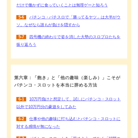
だけで働かずに食っていくことは無理ゲーと知ろう
5-6
パチンコ・パチスロで「勝ってるヤツ」は大半がウ
ソ。なぜなら誰もが負けを隠すから
5-7
四号機の終わりで姿を消した大勢のスロプロたちを
振り返ろう
第六章：「飽き」と「他の趣味（楽しみ）」こそが
パチンコ・スロットを本当に辞める方法
6-1
10万円負けと想定して、試しにパチンコ・スロット
以外で10万円分の豪遊をしてみた
6-2
仕事や他の趣味に打ち込むとパチンコ・スロットに
対する感情が無になった