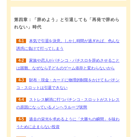
第四章：「辞めよう」と引退しても「再発で辞めら
れない」時代
4-1
本気で引退を決意。しかし時間が過ぎれば、色んな
誘惑に負けて打ってしまう
4-2
家族や恋人がパチンコ・パチスロを辞めさせること
は困難。なぜなら子どものゲーム依存と変わらないから
4-3
財布・現金・カードに物理的制限をかけてもパチン
コ・スロットは引退できない
4-4
ストレス解消に打つパチンコ・スロットがストレス
の原因になっているメンヘラループ状態
4-5
過去の栄光を求めるように「大勝ちの瞬間」を味わ
うために止まらない投資