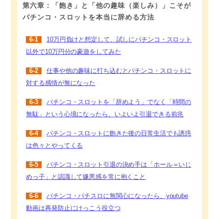
第六章：「飽き」と「他の趣味（楽しみ）」こそが
パチンコ・スロットを本当に辞める方法
6-1
10万円負けと想定して、試しにパチンコ・スロット
以外で10万円分の豪遊をしてみた
6-2
仕事や他の趣味に打ち込むとパチンコ・スロットに
対する感情が無になった
6-3
パチンコ・スロットを「辞めよう」でなく「時間の
無駄」という心境になったら、いよいよ引退できる前兆
6-4
パチンコ・スロットに飽きた後の日常生活でも誘惑
は色々とやってくる
6-5
パチンコ・スロット引退の決め手は「ホール＝いじ
めっ子」と認識して嫌悪感を常に抱くこと
6-6
パチンコ・パチスロに無関心になったら、youtube
動画は再発防止にけっこう役立つ