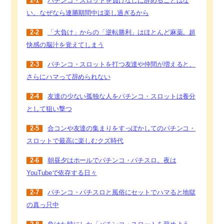
2-1
パチンコ・スロットを負けなしに辞めることはな
い。なぜなら連勝期間中は楽し過ぎるから
2-2
「大負け」からの「逆転勝利」はほとんど麻薬。超
快感の脳汁を覚えてしまう
2-3
パチンコ・スロットを打つ友達や仲間が増えると、
さらにハマって辞められない
2-4
友達の少ない孤独な人をパチンコ・スロットは養分
として狙い撃つ
2-5
合コンや友達の集まりをすっぽかしてのパチンコ・
スロットで最高に楽しむクズ時代
2-6
朝昼夕はホールでパチンコ・パチスロ。夜は
YouTubeで依存する日々
2-7
パチンコ・パチスロと風俗にセットでハマると地獄
の真っ只中