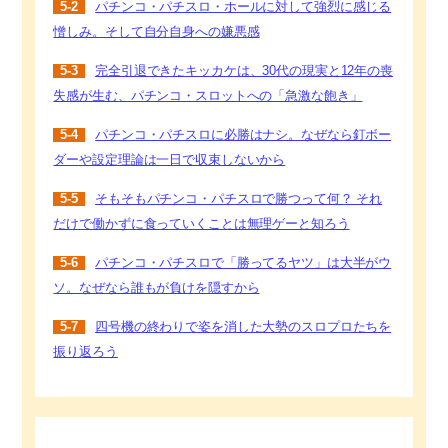
5-2
パチンコ・パチスロ・ホールに対して強烈に感じる
憎しみ。そして自分自身への嫌悪感
5-3
完全引退できたキッカケは、30代の現実と12年の喪
失感が生む、パチンコ・スロットへの「急激な飽き」
5-4
パチンコ・パチスロに必勝はナシ。なぜなら釘ボー
ダーや設定理論は一日で収束しないから
5-5
そもそもパチンコ・パチスロで勝つって何？ それ
だけで働かずに食っていくことは無理ゲーと知ろう
5-6
パチンコ・パチスロで「勝ってるヤツ」は大半がウ
ソ。なぜなら誰もが負けを隠すから
5-7
四号機の終わりで姿を消した大勢のスロプロたちを
振り返ろう