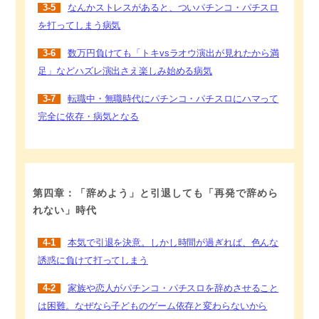
3-5
なんかストレスがあると、ついパチンコ・パチスロ
を打ってしまう病気
3-6
数万円負けても「トキvsラオウ演出が見れたから満
足」などハズレ演出さえ楽しみ始める病気
3-7
転職中・無職時代にパチンコ・パチスロにハマって
完全に依存・病気となる
第四章：「辞めよう」と引退しても「再発で辞めら
れない」時代
4-1
本気で引退を決意。しかし時間が過ぎれば、色んな
誘惑に負けて打ってしまう
4-2
家族や恋人がパチンコ・パチスロを辞めさせること
は困難。なぜなら子どものゲーム依存と変わらないから