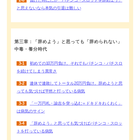
2-8
負けた時にしか「パチンコ・スロットを辞めよう」
と思えないなら本気の引退は難しい
第三章：「辞めよう」と思っても「辞められない」
中毒・養分時代
3-1
初めての10万円負け。それでもパチンコ・パチスロ
を続けてしまう異常さ
3-2
連休で連敗してトータル20万円負け。辞めようと思
っても気づけば平然と打っている病気
3-3
「一万円札・諭吉を突っ込む＝ドキドキわくわく」
は病気のサイン
3-4
「辞めよう」と思っても気づけばパチンコ・スロッ
トを打っている病気