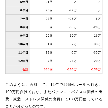
5年目
21回
+13万
／
6年目
70回
-72万
／
7年目
23回
+15万
-6万
8年目
55回
-35万
-20万
9年目
29回
-30万
-16万
10年目
91回
-17万
-33万
11年目
32回
-6万
-35万
12年目
87回
-21万
-20万
合計
565回
-100万
-130万
このように、合計して、12年で565回ホールへ行き、
100万円負けており、またパチンコ・パチスロ関係の出
費（豪遊・ストレス関係の出費）で130万円使っている
ことが分かったのです。