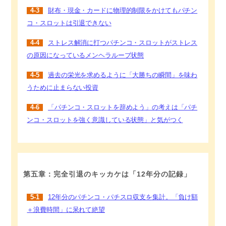
4-3
財布・現金・カードに物理的制限をかけてもパチン
コ・スロットは引退できない
4-4
ストレス解消に打つパチンコ・スロットがストレス
の原因になっているメンヘラループ状態
4-5
過去の栄光を求めるように「大勝ちの瞬間」を味わ
うために止まらない投資
4-6
「パチンコ・スロットを辞めよう」の考えは「パチ
ンコ・スロットを強く意識している状態」と気がつく
第五章：完全引退のキッカケは「12年分の記録」
5-1
12年分のパチンコ・パチスロ収支を集計。「負け額
＋浪費時間」に呆れて絶望