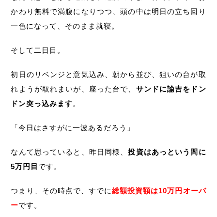
かわり無料で満腹になりつつ、頭の中は明日の立ち回り
一色になって、そのまま就寝。
そして二日目。
初日のリベンジと意気込み、朝から並び、狙いの台が取
れようが取れまいが、座った台で、
サンドに諭吉をドン
ドン突っ込みます
。
「今日はさすがに一波あるだろう」
なんて思っていると、昨日同様、
投資はあっという間に
5万円目
です。
つまり、その時点で、すでに
総額投資額は10万円オーバ
ー
です。