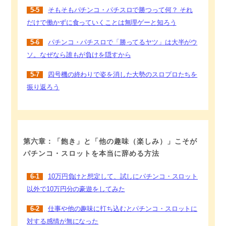
5-5
そもそもパチンコ・パチスロで勝つって何？ それ
だけで働かずに食っていくことは無理ゲーと知ろう
5-6
パチンコ・パチスロで「勝ってるヤツ」は大半がウ
ソ。なぜなら誰もが負けを隠すから
5-7
四号機の終わりで姿を消した大勢のスロプロたちを
振り返ろう
第六章：「飽き」と「他の趣味（楽しみ）」こそが
パチンコ・スロットを本当に辞める方法
6-1
10万円負けと想定して、試しにパチンコ・スロット
以外で10万円分の豪遊をしてみた
6-2
仕事や他の趣味に打ち込むとパチンコ・スロットに
対する感情が無になった