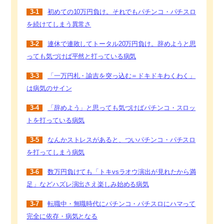
3-1
初めての10万円負け。それでもパチンコ・パチスロ
を続けてしまう異常さ
3-2
連休で連敗してトータル20万円負け。辞めようと思
っても気づけば平然と打っている病気
3-3
「一万円札・諭吉を突っ込む＝ドキドキわくわく」
は病気のサイン
3-4
「辞めよう」と思っても気づけばパチンコ・スロッ
トを打っている病気
3-5
なんかストレスがあると、ついパチンコ・パチスロ
を打ってしまう病気
3-6
数万円負けても「トキvsラオウ演出が見れたから満
足」などハズレ演出さえ楽しみ始める病気
3-7
転職中・無職時代にパチンコ・パチスロにハマって
完全に依存・病気となる