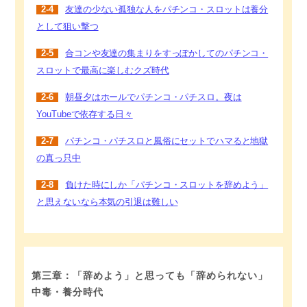
2-4
友達の少ない孤独な人をパチンコ・スロットは養分
として狙い撃つ
2-5
合コンや友達の集まりをすっぽかしてのパチンコ・
スロットで最高に楽しむクズ時代
2-6
朝昼夕はホールでパチンコ・パチスロ。夜は
YouTubeで依存する日々
2-7
パチンコ・パチスロと風俗にセットでハマると地獄
の真っ只中
2-8
負けた時にしか「パチンコ・スロットを辞めよう」
と思えないなら本気の引退は難しい
第三章：「辞めよう」と思っても「辞められない」
中毒・養分時代