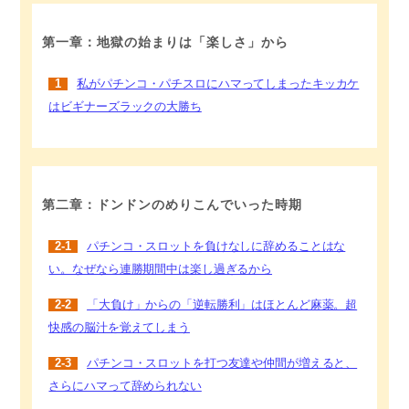
第一章：地獄の始まりは「楽しさ」から
1
私がパチンコ・パチスロにハマってしまったキッカケ
はビギナーズラックの大勝ち
第二章：ドンドンのめりこんでいった時期
2-1
パチンコ・スロットを負けなしに辞めることはな
い。なぜなら連勝期間中は楽し過ぎるから
2-2
「大負け」からの「逆転勝利」はほとんど麻薬。超
快感の脳汁を覚えてしまう
2-3
パチンコ・スロットを打つ友達や仲間が増えると、
さらにハマって辞められない