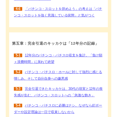
4-6
「パチンコ・スロットを辞めよう」の考えは「パチ
ンコ・スロットを強く意識している状態」と気がつく
第五章：完全引退のキッカケは「12年分の記録」
5-1
12年分のパチンコ・パチスロ収支を集計。「負け額
＋浪費時間」に呆れて絶望
5-2
パチンコ・パチスロ・ホールに対して強烈に感じる
憎しみ。そして自分自身への嫌悪感
5-3
完全引退できたキッカケは、30代の現実と12年の喪
失感が生む、パチンコ・スロットへの「急激な飽き」
5-4
パチンコ・パチスロに必勝はナシ。なぜなら釘ボー
ダーや設定理論は一日で収束しないから