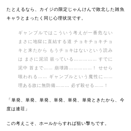
たとえるなら、カイジの限定じゃんけんで敗北した雑魚
キャラとまったく同じ心理状況です。
ギャンブルではこういう考えが一番危ない
まさに地獄に直結する道 チョキチョキチョ
キと来たから もうチョキはないという読み
は まさに泥沼 嵌っている…………… すでに
泥中 首まで…… 崩壊路……………！ せせら
嗤われる…… ギャンブルという魔性に……
理ある故に無防備……… 必ず殺せる……！
「単発、単発、単発、単発、単発、単発ときたから、今
度は連荘」
この考えこそ、ホールからすれば狙い撃ちです。