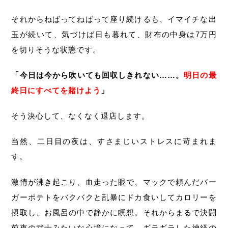
それからねばってねばって座り続けるも、イマイチな出
玉が続いて、気づけば日も暮れて、財布の中身は7万円
を切りそうな状態です。
「今日は今から吹いても回収しきれない……。
明日の最
終日にすべてを賭けよう
」
そう決心して、なくなく退店します。
当然、二日目の夜は、すさまじいストレスに苛まれま
す。
激情が沸き起こり、血走った眼で、マックで頼んだバー
ガーポテトをバクバクと乱暴にドカ食いしてカロリーを
摂取し、お風呂の中で静かに瞑想。それからまるで決闘
前夜の武士みたいな心境になって、ギラギラした神経の