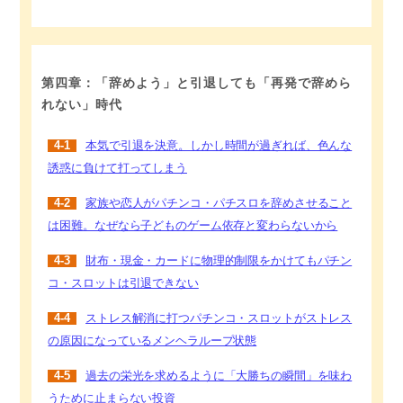
第四章：「辞めよう」と引退しても「再発で辞めら
れない」時代
4-1
本気で引退を決意。しかし時間が過ぎれば、色んな
誘惑に負けて打ってしまう
4-2
家族や恋人がパチンコ・パチスロを辞めさせること
は困難。なぜなら子どものゲーム依存と変わらないから
4-3
財布・現金・カードに物理的制限をかけてもパチン
コ・スロットは引退できない
4-4
ストレス解消に打つパチンコ・スロットがストレス
の原因になっているメンヘラループ状態
4-5
過去の栄光を求めるように「大勝ちの瞬間」を味わ
うために止まらない投資