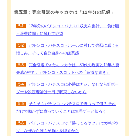
第五章：完全引退のキッカケは「12年分の記録」
5-1
12年分のパチンコ・パチスロ収支を集計。「負け額
＋浪費時間」に呆れて絶望
5-2
パチンコ・パチスロ・ホールに対して強烈に感じる
憎しみ。そして自分自身への嫌悪感
5-3
完全引退できたキッカケは、30代の現実と12年の喪
失感が生む、パチンコ・スロットへの「急激な飽き」
5-4
パチンコ・パチスロに必勝はナシ。なぜなら釘ボー
ダーや設定理論は一日で収束しないから
5-5
そもそもパチンコ・パチスロで勝つって何？ それ
だけで働かずに食っていくことは無理ゲーと知ろう
5-6
パチンコ・パチスロで「勝ってるヤツ」は大半がウ
ソ。なぜなら誰もが負けを隠すから