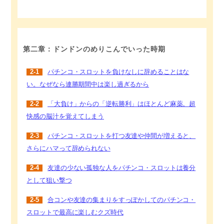
第二章：ドンドンのめりこんでいった時期
2-1
パチンコ・スロットを負けなしに辞めることはな
い。なぜなら連勝期間中は楽し過ぎるから
2-2
「大負け」からの「逆転勝利」はほとんど麻薬。超
快感の脳汁を覚えてしまう
2-3
パチンコ・スロットを打つ友達や仲間が増えると、
さらにハマって辞められない
2-4
友達の少ない孤独な人をパチンコ・スロットは養分
として狙い撃つ
2-5
合コンや友達の集まりをすっぽかしてのパチンコ・
スロットで最高に楽しむクズ時代