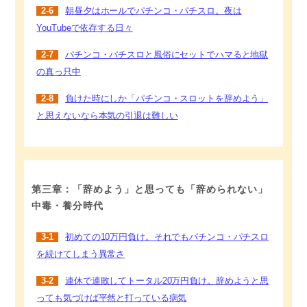
2-6
朝昼夕はホールでパチンコ・パチスロ。夜は
YouTubeで依存する日々
2-7
パチンコ・パチスロと風俗にセットでハマると地獄
の真っ只中
2-8
負けた時にしか「パチンコ・スロットを辞めよう」
と思えないなら本気の引退は難しい
第三章：「辞めよう」と思っても「辞められない」
中毒・養分時代
3-1
初めての10万円負け。それでもパチンコ・パチスロ
を続けてしまう異常さ
3-2
連休で連敗してトータル20万円負け。辞めようと思
っても気づけば平然と打っている病気