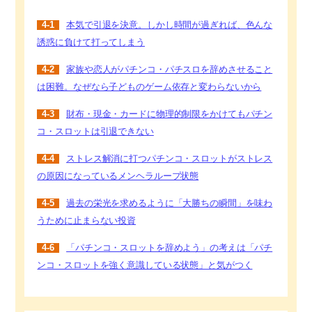
4-1
本気で引退を決意。しかし時間が過ぎれば、色んな
誘惑に負けて打ってしまう
4-2
家族や恋人がパチンコ・パチスロを辞めさせること
は困難。なぜなら子どものゲーム依存と変わらないから
4-3
財布・現金・カードに物理的制限をかけてもパチン
コ・スロットは引退できない
4-4
ストレス解消に打つパチンコ・スロットがストレス
の原因になっているメンヘラループ状態
4-5
過去の栄光を求めるように「大勝ちの瞬間」を味わ
うために止まらない投資
4-6
「パチンコ・スロットを辞めよう」の考えは「パチ
ンコ・スロットを強く意識している状態」と気がつく