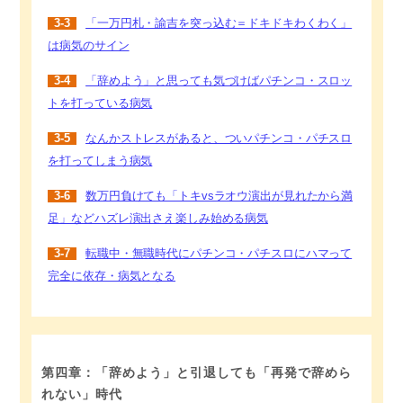
3-3
「一万円札・諭吉を突っ込む＝ドキドキわくわく」
は病気のサイン
3-4
「辞めよう」と思っても気づけばパチンコ・スロッ
トを打っている病気
3-5
なんかストレスがあると、ついパチンコ・パチスロ
を打ってしまう病気
3-6
数万円負けても「トキvsラオウ演出が見れたから満
足」などハズレ演出さえ楽しみ始める病気
3-7
転職中・無職時代にパチンコ・パチスロにハマって
完全に依存・病気となる
第四章：「辞めよう」と引退しても「再発で辞めら
れない」時代