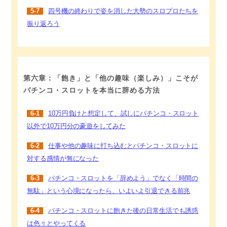
5-7
四号機の終わりで姿を消した大勢のスロプロたちを
振り返ろう
第六章：「飽き」と「他の趣味（楽しみ）」こそが
パチンコ・スロットを本当に辞める方法
6-1
10万円負けと想定して、試しにパチンコ・スロット
以外で10万円分の豪遊をしてみた
6-2
仕事や他の趣味に打ち込むとパチンコ・スロットに
対する感情が無になった
6-3
パチンコ・スロットを「辞めよう」でなく「時間の
無駄」という心境になったら、いよいよ引退できる前兆
6-4
パチンコ・スロットに飽きた後の日常生活でも誘惑
は色々とやってくる