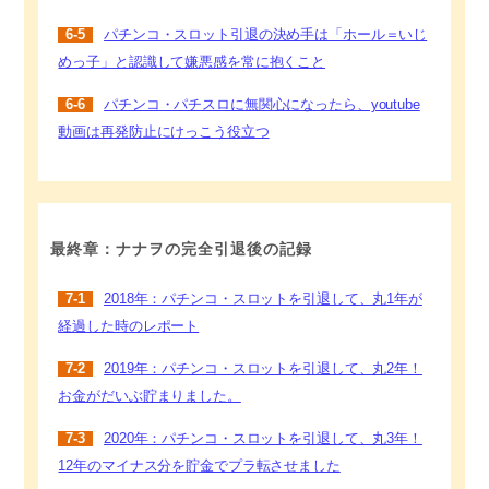
6-5
パチンコ・スロット引退の決め手は「ホール＝いじ
めっ子」と認識して嫌悪感を常に抱くこと
6-6
パチンコ・パチスロに無関心になったら、youtube
動画は再発防止にけっこう役立つ
最終章：ナナヲの完全引退後の記録
7-1
2018年：パチンコ・スロットを引退して、丸1年が
経過した時のレポート
7-2
2019年：パチンコ・スロットを引退して、丸2年！
お金がだいぶ貯まりました。
7-3
2020年：パチンコ・スロットを引退して、丸3年！
12年のマイナス分を貯金でプラ転させました