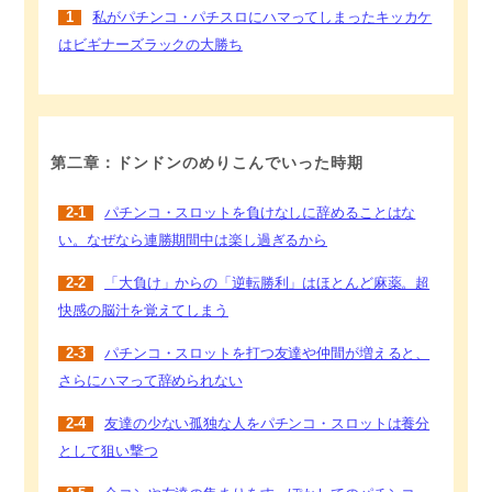
1
私がパチンコ・パチスロにハマってしまったキッカケ
はビギナーズラックの大勝ち
第二章：ドンドンのめりこんでいった時期
2-1
パチンコ・スロットを負けなしに辞めることはな
い。なぜなら連勝期間中は楽し過ぎるから
2-2
「大負け」からの「逆転勝利」はほとんど麻薬。超
快感の脳汁を覚えてしまう
2-3
パチンコ・スロットを打つ友達や仲間が増えると、
さらにハマって辞められない
2-4
友達の少ない孤独な人をパチンコ・スロットは養分
として狙い撃つ