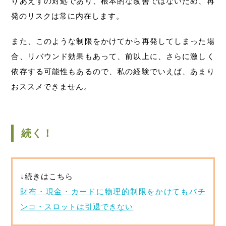
りあえずの対処であり、根本的な改善ではないため、再
発のリスクは常に内在します。
また、このような制限をかけてから再発してしまった場
合、リバウンド効果もあって、前以上に、さらに激しく
依存する可能性もあるので、私の経験でいえば、あまり
おススメできません。
続く！
↓続きはこちら
財布・現金・カードに物理的制限をかけてもパチ
ンコ・スロットは引退できない