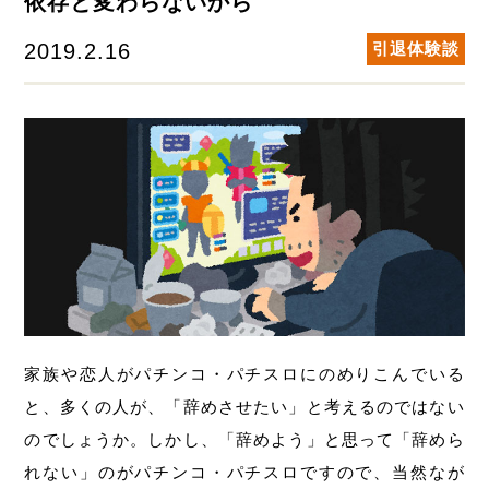
依存と変わらないから
2019.2.16
引退体験談
家族や恋人がパチンコ・パチスロにのめりこんでいる
と、多くの人が、「辞めさせたい」と考えるのではない
のでしょうか。しかし、「辞めよう」と思って「辞めら
れない」のがパチンコ・パチスロですので、当然なが