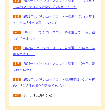
7-3
2020年：パチンコ・スロットを引退して、丸3年！
12年のマイナス分を貯金でプラ転させました
7-4
2021年：パチンコ・スロットを引退して、丸4年！
どんどん人生が充実しています
7-5
2022年：パチンコ・スロットを引退して5年目。彼
女ができました
7-6
2023年：パチンコ・スロットを引退して6年目。結
婚もできました
7-7
2024年：パチンコ・スロットを引退して7年目。驚
くほど幸せ！
7-8
2025年：パチンコ・スロット引退8年目。やめた後
の生活と人生の変化が最高でヤバい！
7-9
以下、また更新予定