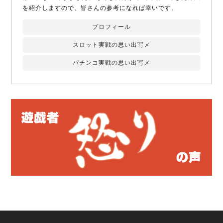
を紹介しますので、皆さんの参考になれば幸いです。
プロフィール
スロット実戦の思い出写メ
パチンコ実戦の思い出写メ