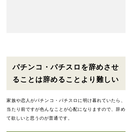
パチンコ・パチスロを辞めさせ
ることは辞めることより難しい
家族や恋人がパチンコ・パチスロに明け暮れていたら、
当たり前ですが色んなことが心配になりますので、辞め
て欲しいと思うのが普通です。