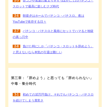
2-5
合コンや友達の集まりをすっぽかしてのパチンコ・
スロットで最高に楽しむクズ時代
2-6
朝昼夕はホールでパチンコ・パチスロ。夜は
YouTubeで依存する日々
2-7
パチンコ・パチスロと風俗にセットでハマると地獄
の真っ只中
2-8
負けた時にしか「パチンコ・スロットを辞めよう」
と思えないなら本気の引退は難しい
第三章：「辞めよう」と思っても「辞められない」
中毒・養分時代
3-1
初めての10万円負け。それでもパチンコ・パチスロ
を続けてしまう異常さ