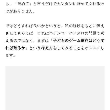
ら、「辞めて」と言うだけでカンタンに辞めてくれるわ
けがありません。
ではどうすれば良いかというと、私の経験をもとに伝え
させてもらえば、それはパチンコ・パチスロの問題で考
えるのではなく、まずは「
子どものゲーム依存はどうす
れば治るか
」という考え方をしてみることをオススメし
ます。