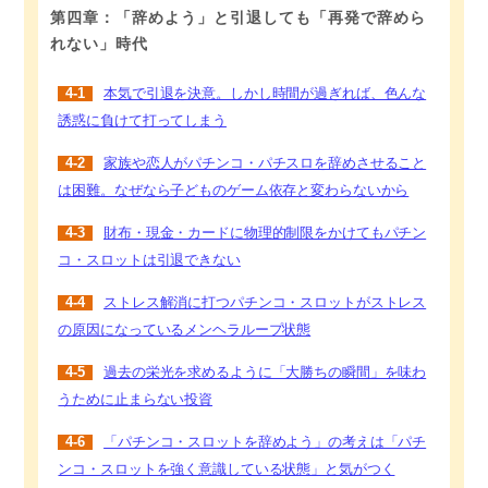
第四章：「辞めよう」と引退しても「再発で辞めら
れない」時代
4-1
本気で引退を決意。しかし時間が過ぎれば、色んな
誘惑に負けて打ってしまう
4-2
家族や恋人がパチンコ・パチスロを辞めさせること
は困難。なぜなら子どものゲーム依存と変わらないから
4-3
財布・現金・カードに物理的制限をかけてもパチン
コ・スロットは引退できない
4-4
ストレス解消に打つパチンコ・スロットがストレス
の原因になっているメンヘラループ状態
4-5
過去の栄光を求めるように「大勝ちの瞬間」を味わ
うために止まらない投資
4-6
「パチンコ・スロットを辞めよう」の考えは「パチ
ンコ・スロットを強く意識している状態」と気がつく