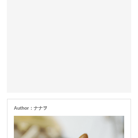
Author：ナナヲ