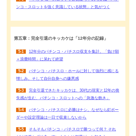
ンコ・スロットを強く意識している状態」と気がつく
第五章：完全引退のキッカケは「12年分の記録」
5-1
12年分のパチンコ・パチスロ収支を集計。「負け額
＋浪費時間」に呆れて絶望
5-2
パチンコ・パチスロ・ホールに対して強烈に感じる
憎しみ。そして自分自身への嫌悪感
5-3
完全引退できたキッカケは、30代の現実と12年の喪
失感が生む、パチンコ・スロットへの「急激な飽き」
5-4
パチンコ・パチスロに必勝はナシ。なぜなら釘ボー
ダーや設定理論は一日で収束しないから
5-5
そもそもパチンコ・パチスロで勝つって何？ それ