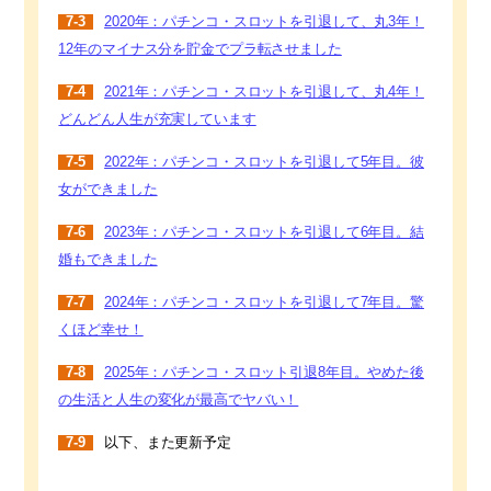
7-3
2020年：パチンコ・スロットを引退して、丸3年！
12年のマイナス分を貯金でプラ転させました
7-4
2021年：パチンコ・スロットを引退して、丸4年！
どんどん人生が充実しています
7-5
2022年：パチンコ・スロットを引退して5年目。彼
女ができました
7-6
2023年：パチンコ・スロットを引退して6年目。結
婚もできました
7-7
2024年：パチンコ・スロットを引退して7年目。驚
くほど幸せ！
7-8
2025年：パチンコ・スロット引退8年目。やめた後
の生活と人生の変化が最高でヤバい！
7-9
以下、また更新予定