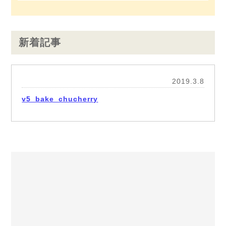
新着記事
2019.3.8
v5_bake_chucherry