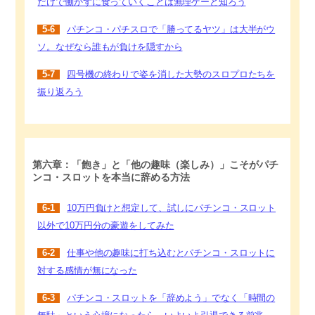
だけで働かずに食っていくことは無理ゲーと知ろう
5-6
パチンコ・パチスロで「勝ってるヤツ」は大半がウ
ソ。なぜなら誰もが負けを隠すから
5-7
四号機の終わりで姿を消した大勢のスロプロたちを
振り返ろう
第六章：「飽き」と「他の趣味（楽しみ）」こそがパチ
ンコ・スロットを本当に辞める方法
6-1
10万円負けと想定して、試しにパチンコ・スロット
以外で10万円分の豪遊をしてみた
6-2
仕事や他の趣味に打ち込むとパチンコ・スロットに
対する感情が無になった
6-3
パチンコ・スロットを「辞めよう」でなく「時間の