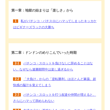
第一章：地獄の始まりは「楽しさ」から
1
私がパチンコ・パチスロにハマってしまったキッカケ
はビギナーズラックの大勝ち
第二章：ドンドンのめりこんでいった時期
2-1
パチンコ・スロットを負けなしに辞めることはな
い。なぜなら連勝期間中は楽し過ぎるから
2-2
「大負け」からの「逆転勝利」はほとんど麻薬。超
快感の脳汁を覚えてしまう
2-3
パチンコ・スロットを打つ友達や仲間が増えると、
さらにハマって辞められない