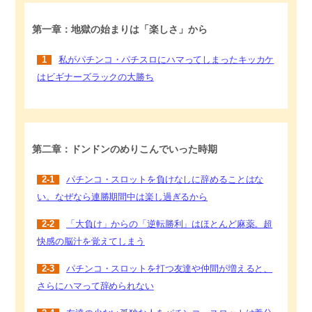
第一章：地獄の始まりは「楽しさ」から
1
私がパチンコ・パチスロにハマってしまったキッカケ
はビギナーズラックの大勝ち
第二章：ドンドンのめりこんでいった時期
2-1
パチンコ・スロットを負けなしに辞めることはな
い。なぜなら連勝期間中は楽し過ぎるから
2-2
「大負け」からの「逆転勝利」はほとんど麻薬。超
快感の脳汁を覚えてしまう
2-3
パチンコ・スロットを打つ友達や仲間が増えると、
さらにハマって辞められない