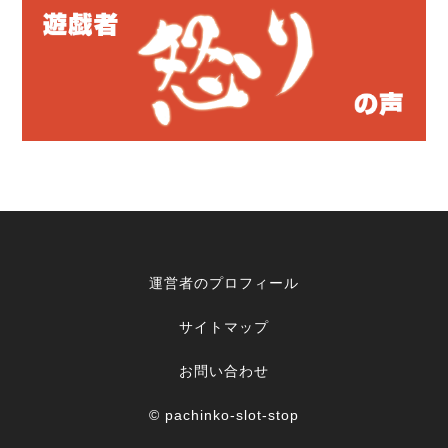
運営者のプロフィール
サイトマップ
お問い合わせ
© pachinko-slot-stop