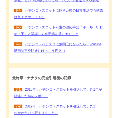
無駄」という心境になったら、いよいよ引退できる前兆
6-4
パチンコ・スロットに飽きた後の日常生活でも誘惑
は色々とやってくる
6-5
パチンコ・スロット引退の決め手は「ホール＝いじ
めっ子」と認識して嫌悪感を常に抱くこと
6-6
パチンコ・パチスロに無関心になったら、youtube
動画は再発防止にけっこう役立つ
最終章：ナナヲの完全引退後の記録
7-1
2018年：パチンコ・スロットを引退して、丸1年が
経過した時のレポート
7-2
2019年：パチンコ・スロットを引退して、丸2年！
お金がだいぶ貯まりました。