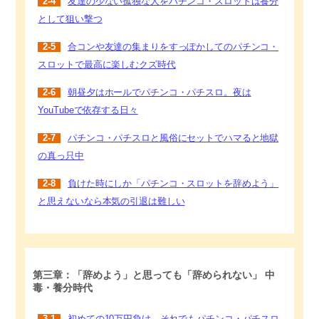
2-4
友達の少ない孤独な人をパチンコ・スロットは養分
として狙い撃つ
2-5
合コンや友達の集まりをすっぽかしてのパチンコ・
スロットで最高に楽しむクズ時代
2-6
朝昼夕はホールでパチンコ・パチスロ。夜は
YouTubeで依存する日々
2-7
パチンコ・パチスロと風俗にセットでハマると地獄
の真っ只中
2-8
負けた時にしか「パチンコ・スロットを辞めよう」
と思えないなら本気の引退は難しい
第三章：「辞めよう」と思っても「辞められない」 中
毒・養分時代