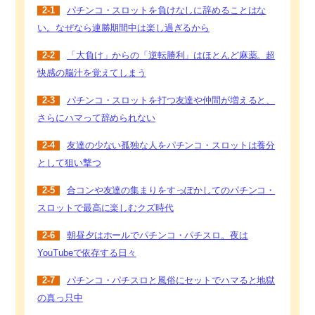
2-1
パチンコ・スロットを負けなしに辞めることはな
い。なぜなら連勝期間中は楽し過ぎるから
2-2
「大負け」からの「逆転勝利」はほとんど麻薬。超
快感の脳汁を覚えてしまう
2-3
パチンコ・スロットを打つ友達や仲間が増えると、
さらにハマって辞められない
2-4
友達の少ない孤独な人をパチンコ・スロットは養分
として狙い撃つ
2-5
合コンや友達の集まりをすっぽかしてのパチンコ・
スロットで最高に楽しむクズ時代
2-6
朝昼夕はホールでパチンコ・パチスロ。夜は
YouTubeで依存する日々
2-7
パチンコ・パチスロと風俗にセットでハマると地獄
の真っ只中