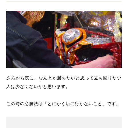
夕方から夜に、なんとか勝ちたいと思って立ち回りたい
人は少なくないかと思います。
この時の必勝法は「とにかく店に行かないこと」です。