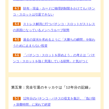
4-3
財布・現金・カードに物理的制限をかけてもパチン
コ・スロットは引退できない
4-4
ストレス解消に打つパチンコ・スロットがストレス
の原因になっているメンヘラループ状態
4-5
過去の栄光を求めるように「大勝ちの瞬間」を味わ
うために止まらない投資
4-6
「パチンコ・スロットを辞めよう」の考えは「パチ
ンコ・スロットを強く意識している状態」と気がつく
第五章：完全引退のキッカケは「12年分の記録」
5-1
12年分のパチンコ・パチスロ収支を集計。「負け額
＋浪費時間」に呆れて絶望