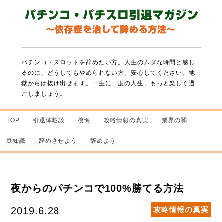
パチンコ・スロットを辞めたい方。人生のムダな時間と感じ
るのに、どうしてもやめられない方。
安心してください。地
獄からは抜け出せます。一生に一度の人生、もっと楽しく過
ごしましょう。
TOP
引退体験談
後悔
攻略情報の真実
業界の闇
豆知識
辞めさせよう
辞めよう
夜からのパチンコで100%勝てる方法
2019.6.28
攻略情報の真実