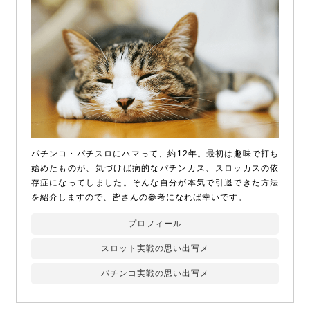
パチンコ・パチスロにハマって、約12年。最初は趣味で打ち
始めたものが、気づけば病的なパチンカス、スロッカスの依
存症になってしました。そんな自分が本気で引退できた方法
を紹介しますので、皆さんの参考になれば幸いです。
プロフィール
スロット実戦の思い出写メ
パチンコ実戦の思い出写メ