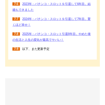
7-6
2023年：パチンコ・スロットを引退して6年目。結
婚もできました
7-7
2024年：パチンコ・スロットを引退して7年目。驚
くほど幸せ！
7-8
2025年：パチンコ・スロット引退8年目。やめた後
の生活と人生の変化が最高でヤバい！
7-9
以下、また更新予定