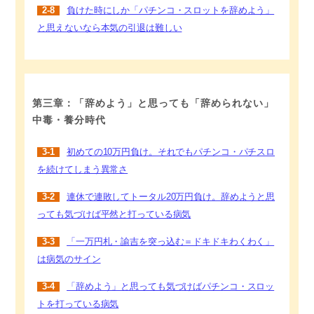
2-8
負けた時にしか「パチンコ・スロットを辞めよう」
と思えないなら本気の引退は難しい
第三章：「辞めよう」と思っても「辞められない」
中毒・養分時代
3-1
初めての10万円負け。それでもパチンコ・パチスロ
を続けてしまう異常さ
3-2
連休で連敗してトータル20万円負け。辞めようと思
っても気づけば平然と打っている病気
3-3
「一万円札・諭吉を突っ込む＝ドキドキわくわく」
は病気のサイン
3-4
「辞めよう」と思っても気づけばパチンコ・スロッ
トを打っている病気