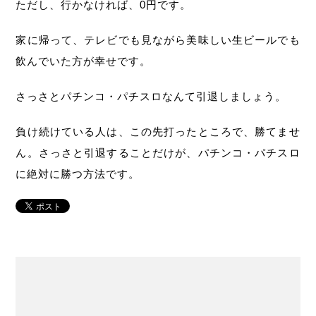
ただし、行かなければ、0円です。
家に帰って、テレビでも見ながら美味しい生ビールでも
飲んでいた方が幸せです。
さっさとパチンコ・パチスロなんて引退しましょう。
負け続けている人は、この先打ったところで、勝てませ
ん。さっさと引退することだけが、パチンコ・パチスロ
に絶対に勝つ方法です。