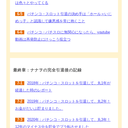
は色々とやってくる
6-5
パチンコ・スロット引退の決め手は「ホール＝いじ
めっ子」と認識して嫌悪感を常に抱くこと
6-6
パチンコ・パチスロに無関心になったら、youtube
動画は再発防止にけっこう役立つ
最終章：ナナヲの完全引退後の記録
7-1
2018年：パチンコ・スロットを引退して、丸1年が
経過した時のレポート
7-2
2019年：パチンコ・スロットを引退して、丸2年！
お金がだいぶ貯まりました。
7-3
2020年：パチンコ・スロットを引退して、丸3年！
12年のマイナス分を貯金でプラ転させました