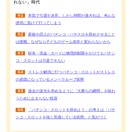
れない」時代
4-1
本気で引退を決意。しかし時間が過ぎれば、色んな
誘惑に負けて打ってしまう
4-2
家族や恋人がパチンコ・パチスロを辞めさせること
は困難。なぜなら子どものゲーム依存と変わらないから
4-3
財布・現金・カードに物理的制限をかけてもパチン
コ・スロットは引退できない
4-4
ストレス解消に打つパチンコ・スロットがストレス
の原因になっているメンヘラループ状態
4-5
過去の栄光を求めるように「大勝ちの瞬間」を味わ
うために止まらない投資
4-6
「パチンコ・スロットを辞めよう」の考えは「パチ
ンコ・スロットを強く意識している状態」と気がつく