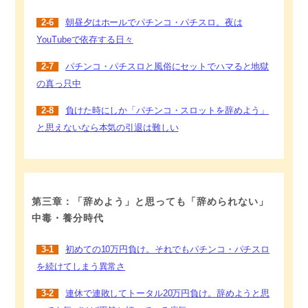
2-6
朝昼夕はホールでパチンコ・パチスロ。夜は
YouTubeで依存する日々
2-7
パチンコ・パチスロと風俗にセットでハマると地獄
の真っ只中
2-8
負けた時にしか「パチンコ・スロットを辞めよう」
と思えないなら本気の引退は難しい
第三章：「辞めよう」と思っても「辞められない」
中毒・養分時代
3-1
初めての10万円負け。それでもパチンコ・パチスロ
を続けてしまう異常さ
3-2
連休で連敗してトータル20万円負け。辞めようと思