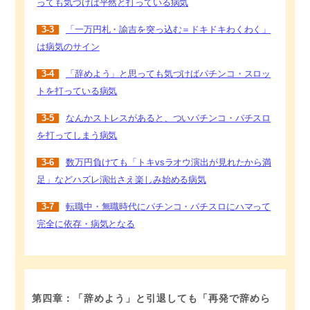
っても気づけば平然と打っている病気
3-3
「一万円札・諭吉を突っ込む＝ドキドキわくわく」
は病気のサイン
3-4
「辞めよう」と思っても気づけばパチンコ・スロッ
トを打っている病気
3-5
なんかストレスがあると、ついパチンコ・パチスロ
を打ってしまう病気
3-6
数万円負けても「トキvsラオウ演出が見れたから満
足」などハズレ演出さえ楽しみ始める病気
3-7
転職中・無職時代にパチンコ・パチスロにハマって
完全に依存・病気となる
第四章：「辞めよう」と引退しても「再発で辞めら