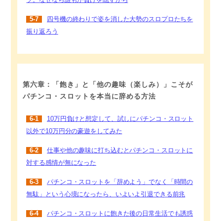
ソ。なぜなら誰もが負けを隠すから
5-7
四号機の終わりで姿を消した大勢のスロプロたちを
振り返ろう
第六章：「飽き」と「他の趣味（楽しみ）」こそが
パチンコ・スロットを本当に辞める方法
6-1
10万円負けと想定して、試しにパチンコ・スロット
以外で10万円分の豪遊をしてみた
6-2
仕事や他の趣味に打ち込むとパチンコ・スロットに
対する感情が無になった
6-3
パチンコ・スロットを「辞めよう」でなく「時間の
無駄」という心境になったら、いよいよ引退できる前兆
6-4
パチンコ・スロットに飽きた後の日常生活でも誘惑