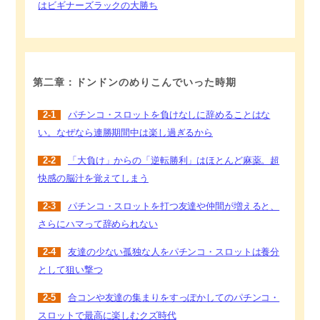
はビギナーズラックの大勝ち
第二章：ドンドンのめりこんでいった時期
2-1
パチンコ・スロットを負けなしに辞めることはな
い。なぜなら連勝期間中は楽し過ぎるから
2-2
「大負け」からの「逆転勝利」はほとんど麻薬。超
快感の脳汁を覚えてしまう
2-3
パチンコ・スロットを打つ友達や仲間が増えると、
さらにハマって辞められない
2-4
友達の少ない孤独な人をパチンコ・スロットは養分
として狙い撃つ
2-5
合コンや友達の集まりをすっぽかしてのパチンコ・
スロットで最高に楽しむクズ時代