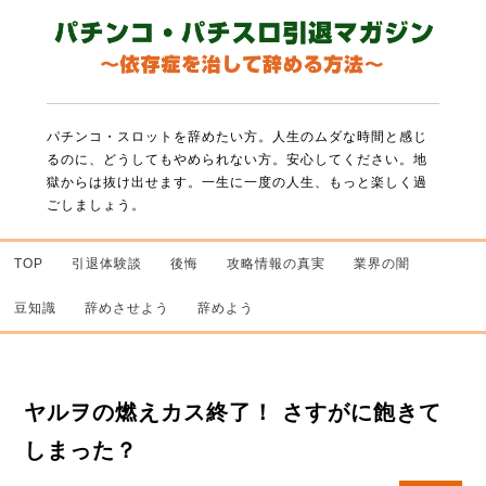
パチンコ・スロットを辞めたい方。人生のムダな時間と感じ
るのに、どうしてもやめられない方。
安心してください。地
獄からは抜け出せます。一生に一度の人生、もっと楽しく過
ごしましょう。
TOP
引退体験談
後悔
攻略情報の真実
業界の闇
豆知識
辞めさせよう
辞めよう
ヤルヲの燃えカス終了！ さすがに飽きて
しまった？