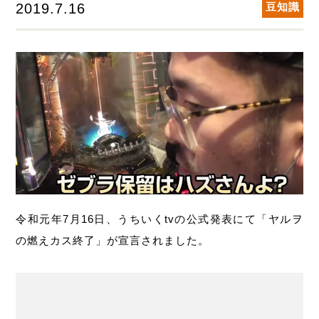
2019.7.16
豆知識
令和元年7月16日、うちいくtvの公式発表にて「ヤルヲ
の燃えカス終了」が宣言されました。