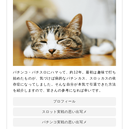
パチンコ・パチスロにハマって、約12年。最初は趣味で打ち
始めたものが、気づけば病的なパチンカス、スロッカスの依
存症になってしました。そんな自分が本気で引退できた方法
を紹介しますので、皆さんの参考になれば幸いです。
プロフィール
スロット実戦の思い出写メ
パチンコ実戦の思い出写メ