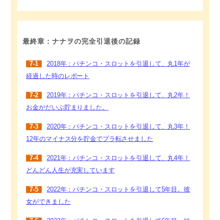
最終章：ナナヲの完全引退後の記録
7-1
2018年：パチンコ・スロットを引退して、丸1年が
経過した時のレポート
7-2
2019年：パチンコ・スロットを引退して、丸2年！
お金がだいぶ貯まりました。
7-3
2020年：パチンコ・スロットを引退して、丸3年！
12年のマイナス分を貯金でプラ転させました
7-4
2021年：パチンコ・スロットを引退して、丸4年！
どんどん人生が充実しています
7-5
2022年：パチンコ・スロットを引退して5年目。彼
女ができました