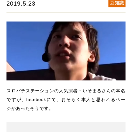
2019.5.23
豆知識
スロパチステーションの人気演者・いそまるさんの本名
ですが、facebookにて、おそらく本人と思われるペー
ジがあったそうです。