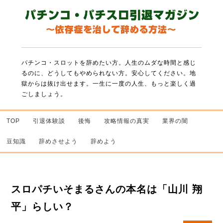
パチンコ・スロットを辞めたい方。人生のムダな時間と感じ
るのに、どうしてもやめられない方。
安心してください。地
獄からは抜け出せます。一生に一度の人生、もっと楽しく過
ごしましょう。
TOP
引退体験談
後悔
攻略情報の真実
業界の闇
豆知識
辞めさせよう
辞めよう
スロパチいそまるさんの本名は「山川 翔
平」らしい？