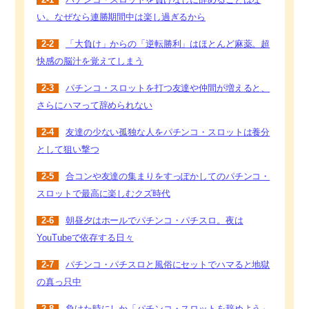
2-1
パチンコ・スロットを負けなしに辞めることはな
い。なぜなら連勝期間中は楽し過ぎるから
2-2
「大負け」からの「逆転勝利」はほとんど麻薬。超
快感の脳汁を覚えてしまう
2-3
パチンコ・スロットを打つ友達や仲間が増えると、
さらにハマって辞められない
2-4
友達の少ない孤独な人をパチンコ・スロットは養分
として狙い撃つ
2-5
合コンや友達の集まりをすっぽかしてのパチンコ・
スロットで最高に楽しむクズ時代
2-6
朝昼夕はホールでパチンコ・パチスロ。夜は
YouTubeで依存する日々
2-7
パチンコ・パチスロと風俗にセットでハマると地獄
の真っ只中