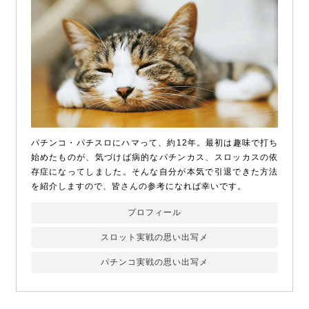
パチンコ・パチスロにハマって、約12年。最初は趣味で打ち
始めたものが、気づけば病的なパチンカス、スロッカスの依
存症になってしました。そんな自分が本気で引退できた方法
を紹介しますので、皆さんの参考になれば幸いです。
プロフィール
スロット実戦の思い出写メ
パチンコ実戦の思い出写メ