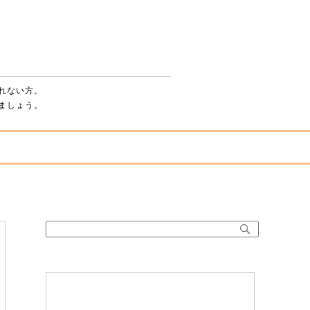
パチンコ・スロットを辞める方法 ～脱・依存症
れない方。
ましょう。