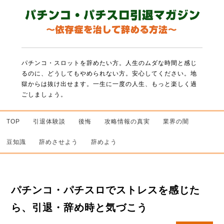
パチンコ・スロットを辞めたい方。人生のムダな時間と感じ
るのに、どうしてもやめられない方。
安心してください。地
獄からは抜け出せます。一生に一度の人生、もっと楽しく過
ごしましょう。
TOP
引退体験談
後悔
攻略情報の真実
業界の闇
豆知識
辞めさせよう
辞めよう
パチンコ・パチスロでストレスを感じた
ら、引退・辞め時と気づこう