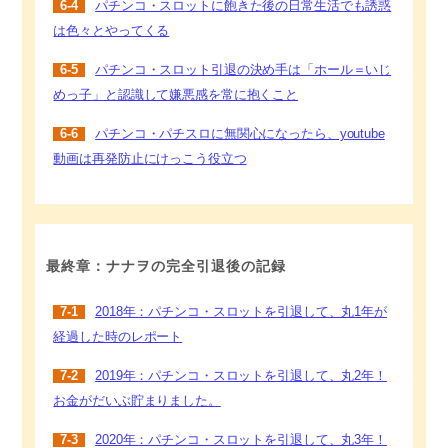
6-4
パチンコ・スロットに飽きた後の日常生活でも誘惑
は色々とやってくる
6-5
パチンコ・スロット引退の決め手は「ホール＝いじ
めっ子」と認識して嫌悪感を常に抱くこと
6-6
パチンコ・パチスロに無関心になったら、youtube
動画は再発防止にけっこう役立つ
最終章：ナナヲの完全引退後の記録
7-1
2018年：パチンコ・スロットを引退して、丸1年が
経過した時のレポート
7-2
2019年：パチンコ・スロットを引退して、丸2年！
お金がだいぶ貯まりました。
7-3
2020年：パチンコ・スロットを引退して、丸3年！