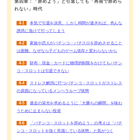
第四章：「辞めよう」と引退しても「再発で辞めら
れない」時代
4-1
本気で引退を決意。しかし時間が過ぎれば、色んな
誘惑に負けて打ってしまう
4-2
家族や恋人がパチンコ・パチスロを辞めさせること
は困難。なぜなら子どものゲーム依存と変わらないから
4-3
財布・現金・カードに物理的制限をかけてもパチン
コ・スロットは引退できない
4-4
ストレス解消に打つパチンコ・スロットがストレス
の原因になっているメンヘラループ状態
4-5
過去の栄光を求めるように「大勝ちの瞬間」を味わ
うために止まらない投資
4-6
「パチンコ・スロットを辞めよう」の考えは「パチ
ンコ・スロットを強く意識している状態」と気がつく