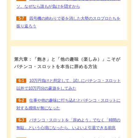
ソ。なぜなら誰もが負けを隠すから
5-7
四号機の終わりで姿を消した大勢のスロプロたちを
振り返ろう
第六章：「飽き」と「他の趣味（楽しみ）」こそが
パチンコ・スロットを本当に辞める方法
6-1
10万円負けと想定して、試しにパチンコ・スロット
以外で10万円分の豪遊をしてみた
6-2
仕事や他の趣味に打ち込むとパチンコ・スロットに
対する感情が無になった
6-3
パチンコ・スロットを「辞めよう」でなく「時間の
無駄」という心境になったら、いよいよ引退できる前兆