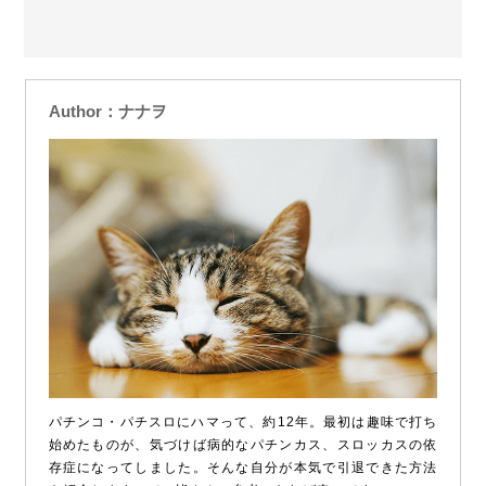
Author：ナナヲ
パチンコ・パチスロにハマって、約12年。最初は趣味で打ち
始めたものが、気づけば病的なパチンカス、スロッカスの依
存症になってしました。そんな自分が本気で引退できた方法