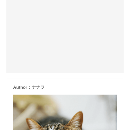
Author：ナナヲ