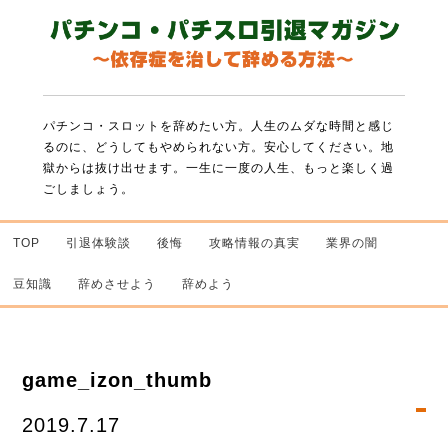
パチンコ・スロットを辞めたい方。人生のムダな時間と感じ
るのに、どうしてもやめられない方。
安心してください。地
獄からは抜け出せます。一生に一度の人生、もっと楽しく過
ごしましょう。
TOP
引退体験談
後悔
攻略情報の真実
業界の闇
豆知識
辞めさせよう
辞めよう
game_izon_thumb
2019.7.17