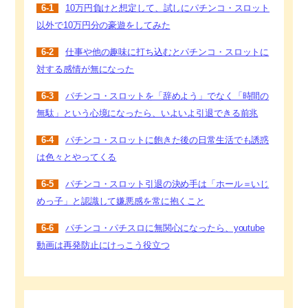
6-1
10万円負けと想定して、試しにパチンコ・スロット
以外で10万円分の豪遊をしてみた
6-2
仕事や他の趣味に打ち込むとパチンコ・スロットに
対する感情が無になった
6-3
パチンコ・スロットを「辞めよう」でなく「時間の
無駄」という心境になったら、いよいよ引退できる前兆
6-4
パチンコ・スロットに飽きた後の日常生活でも誘惑
は色々とやってくる
6-5
パチンコ・スロット引退の決め手は「ホール＝いじ
めっ子」と認識して嫌悪感を常に抱くこと
6-6
パチンコ・パチスロに無関心になったら、youtube
動画は再発防止にけっこう役立つ