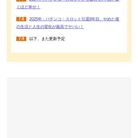
くほど幸せ！
7-8
2025年：パチンコ・スロット引退8年目。やめた後
の生活と人生の変化が最高でヤバい！
7-9
以下、また更新予定