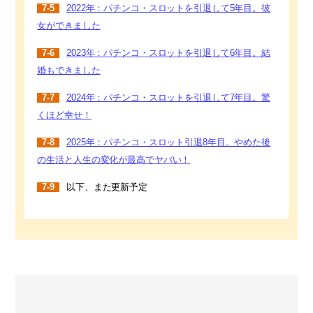
7-5
2022年：パチンコ・スロットを引退して5年目。彼
女ができました
7-6
2023年：パチンコ・スロットを引退して6年目。結
婚もできました
7-7
2024年：パチンコ・スロットを引退して7年目。驚
くほど幸せ！
7-8
2025年：パチンコ・スロット引退8年目。やめた後
の生活と人生の変化が最高でヤバい！
7-9
以下、また更新予定