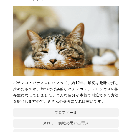
パチンコ・パチスロにハマって、約12年。最初は趣味で打ち
始めたものが、気づけば病的なパチンカス、スロッカスの依
存症になってしました。そんな自分が本気で引退できた方法
を紹介しますので、皆さんの参考になれば幸いです。
プロフィール
スロット実戦の思い出写メ