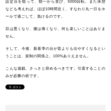
設定台を狙って、朝一から並び、5000回転。また休憩
なども考えれば、ほぼ10時間近く、すなわり丸一日をホ
ールで過ごして、負けるのです。
目は悪くなり、腰は痛くなり、何も楽しいことはありま
せん。
そして、今後、新基準の台が昔よりも出やすくなるとい
うことは、規制の関係上、100%ありえません。
こんな遊戯、さっさと辞めるべきです。引退することの
みが必勝の術です。