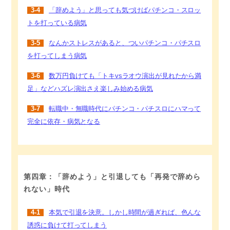
3-4
「辞めよう」と思っても気づけばパチンコ・スロッ
トを打っている病気
3-5
なんかストレスがあると、ついパチンコ・パチスロ
を打ってしまう病気
3-6
数万円負けても「トキvsラオウ演出が見れたから満
足」などハズレ演出さえ楽しみ始める病気
3-7
転職中・無職時代にパチンコ・パチスロにハマって
完全に依存・病気となる
第四章：「辞めよう」と引退しても「再発で辞めら
れない」時代
4-1
本気で引退を決意。しかし時間が過ぎれば、色んな
誘惑に負けて打ってしまう