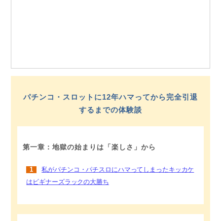
パチンコ・スロットに12年ハマってから完全引退
するまでの体験談
第一章：地獄の始まりは「楽しさ」から
1
私がパチンコ・パチスロにハマってしまったキッカケ
はビギナーズラックの大勝ち