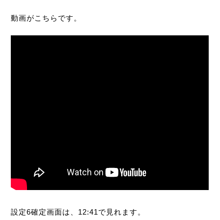
動画がこちらです。
設定6確定画面は、12:41で見れます。