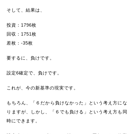
そして、結果は、
投資：1796枚
回収：1751枚
差枚：-35枚
要するに、負けです。
設定6確定で、負けです。
これが、今の新基準の現実です。
もちろん、「６だから負けなかった」という考え方にな
りますが、しかし、「６でも負ける」という考え方も同
時にできます。