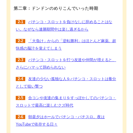
第二章：ドンドンのめりこんでいった時期
2-1
パチンコ・スロットを負けなしに辞めることはな
い。なぜなら連勝期間中は楽し過ぎるから
2-2
「大負け」からの「逆転勝利」はほとんど麻薬。超
快感の脳汁を覚えてしまう
2-3
パチンコ・スロットを打つ友達や仲間が増えると、
さらにハマって辞められない
2-4
友達の少ない孤独な人をパチンコ・スロットは養分
として狙い撃つ
2-5
合コンや友達の集まりをすっぽかしてのパチンコ・
スロットで最高に楽しむクズ時代
2-6
朝昼夕はホールでパチンコ・パチスロ。夜は
YouTubeで依存する日々