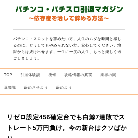
パチンコ・スロットを辞めたい方。人生のムダな時間と感じ
るのに、どうしてもやめられない方。
安心してください。地
獄からは抜け出せます。一生に一度の人生、もっと楽しく過
ごしましょう。
TOP
引退体験談
後悔
攻略情報の真実
業界の闇
豆知識
辞めさせよう
辞めよう
リゼロ設定456確定台でも白鯨7連敗でス
トレート5万円負け。今の新台はクソばか