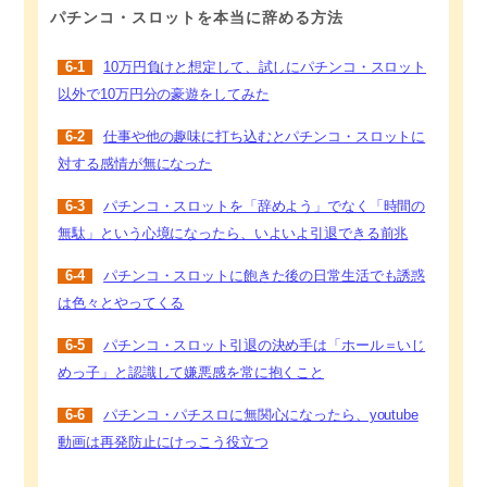
パチンコ・スロットを本当に辞める方法
6-1
10万円負けと想定して、試しにパチンコ・スロット
以外で10万円分の豪遊をしてみた
6-2
仕事や他の趣味に打ち込むとパチンコ・スロットに
対する感情が無になった
6-3
パチンコ・スロットを「辞めよう」でなく「時間の
無駄」という心境になったら、いよいよ引退できる前兆
6-4
パチンコ・スロットに飽きた後の日常生活でも誘惑
は色々とやってくる
6-5
パチンコ・スロット引退の決め手は「ホール＝いじ
めっ子」と認識して嫌悪感を常に抱くこと
6-6
パチンコ・パチスロに無関心になったら、youtube
動画は再発防止にけっこう役立つ