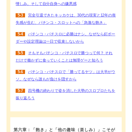
憎しみ。そして自分自身への嫌悪感
5-3
完全引退できたキッカケは、30代の現実と12年の喪
失感が生む、パチンコ・スロットへの「急激な飽き」
5-4
パチンコ・パチスロに必勝はナシ。なぜなら釘ボー
ダーや設定理論は一日で収束しないから
5-5
そもそもパチンコ・パチスロで勝つって何？ それ
だけで働かずに食っていくことは無理ゲーと知ろう
5-6
パチンコ・パチスロで「勝ってるヤツ」は大半がウ
ソ。なぜなら誰もが負けを隠すから
5-7
四号機の終わりで姿を消した大勢のスロプロたちを
振り返ろう
第六章：「飽き」と「他の趣味（楽しみ）」こそが