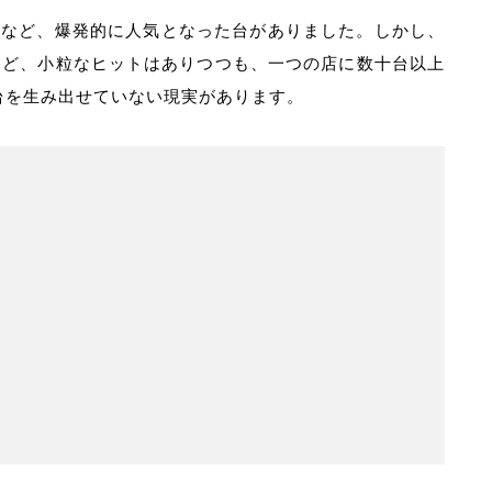
絆など、爆発的に人気となった台がありました。しかし、
など、小粒なヒットはありつつも、一つの店に数十台以上
台を生み出せていない現実があります。