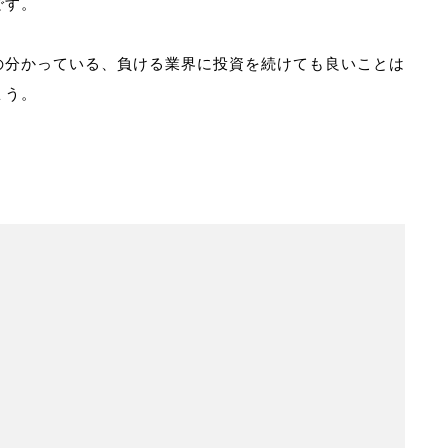
です。
の分かっている、負ける業界に投資を続けても良いことは
ょう。