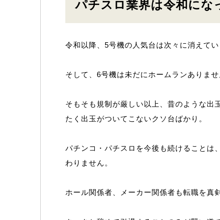
パチスロ業界は令和にな
令和以降、5号機の人気台は次々に消えてい
そして、6号機は未だにホームランありま
そもそも規制が厳しい以上、昔のような出
たく出玉がついてこないクソ台ばかり。
パチンコ・パチスロを今後も続けることは
わりません。
ホール関係者、メーカー関係者も転職を真