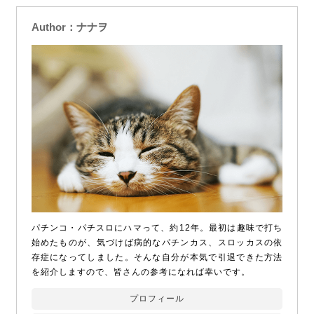
Author：ナナヲ
パチンコ・パチスロにハマって、約12年。最初は趣味で打ち
始めたものが、気づけば病的なパチンカス、スロッカスの依
存症になってしました。そんな自分が本気で引退できた方法
を紹介しますので、皆さんの参考になれば幸いです。
プロフィール