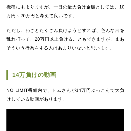
機種にもよりますが、一日の最大負け金額としては、10
万円～20万円と考えて良いです。
ただし、わざとたくさん負けようとすれば、色んな台を
乱れ打って、20万円以上負けることもできますが、まあ
そういう行為をする人はあまりいないと思います。
14万負けの動画
NO LIMIT番組内で、トムさんが14万円ぶっこんで大負
けしている動画があります。