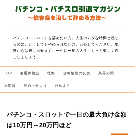
パチンコ・スロットを辞めたい方。人生のムダな時間と感じ
るのに、どうしてもやめられない方。
安心してください。地
獄からは抜け出せます。一生に一度の人生、もっと楽しく過
ごしましょう。
TOP
引退体験談
後悔
攻略情報の真実
業界の闇
豆知識
辞めさせよう
辞めよう
パチンコ・スロットで一日の最大負け金額
は10万円～20万円ほど