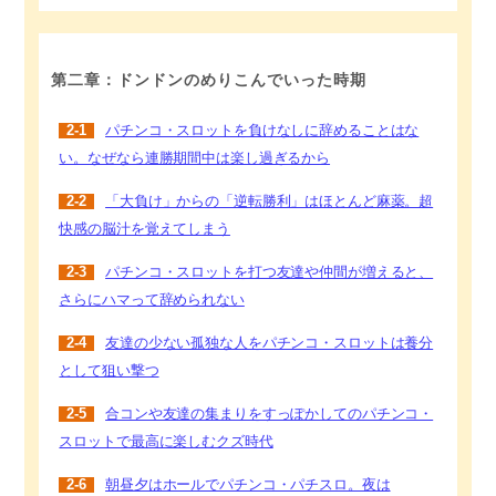
第二章：ドンドンのめりこんでいった時期
2-1
パチンコ・スロットを負けなしに辞めることはな
い。なぜなら連勝期間中は楽し過ぎるから
2-2
「大負け」からの「逆転勝利」はほとんど麻薬。超
快感の脳汁を覚えてしまう
2-3
パチンコ・スロットを打つ友達や仲間が増えると、
さらにハマって辞められない
2-4
友達の少ない孤独な人をパチンコ・スロットは養分
として狙い撃つ
2-5
合コンや友達の集まりをすっぽかしてのパチンコ・
スロットで最高に楽しむクズ時代
2-6
朝昼夕はホールでパチンコ・パチスロ。夜は