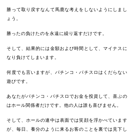
勝って取り戻すなんて馬鹿な考えをしないようにしまし
ょう。
勝ったの負けたのを永遠に繰り返すだけです。
そして、結果的には金額および時間として、マイナスに
なり負けてしまいます。
何度でも言いますが、パチンコ・パチスロはくだらない
遊びです。
あなたがパチンコ・パチスロでお金を投資して、喜ぶの
はホール関係者だけです。他の人は誰も喜びません。
そして、ホールの連中は表面では笑顔を浮かべています
が、毎日、養分のように来るお客のことを裏では見下し