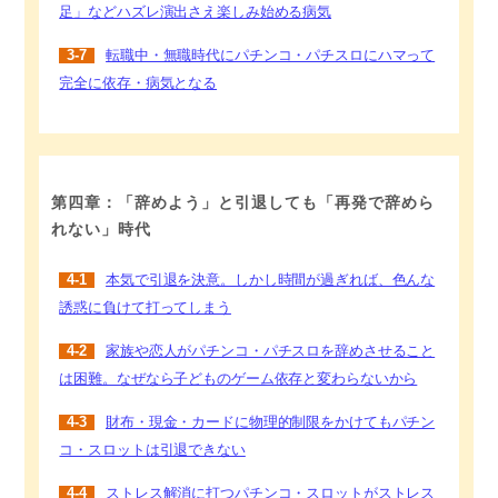
足」などハズレ演出さえ楽しみ始める病気
3-7
転職中・無職時代にパチンコ・パチスロにハマって
完全に依存・病気となる
第四章：「辞めよう」と引退しても「再発で辞めら
れない」時代
4-1
本気で引退を決意。しかし時間が過ぎれば、色んな
誘惑に負けて打ってしまう
4-2
家族や恋人がパチンコ・パチスロを辞めさせること
は困難。なぜなら子どものゲーム依存と変わらないから
4-3
財布・現金・カードに物理的制限をかけてもパチン
コ・スロットは引退できない
4-4
ストレス解消に打つパチンコ・スロットがストレス