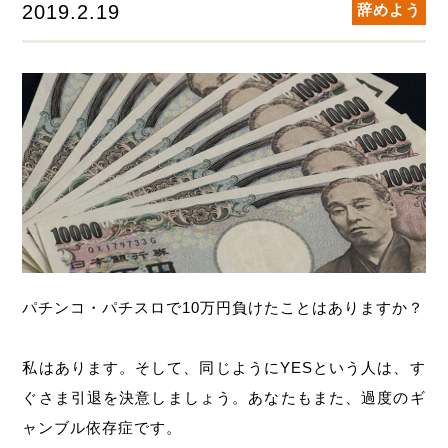
2019.2.19
辞めよう
パチンコ・パチスロで10万円負けたことはありますか？
私はあります。そして、同じようにYESという人は、す
ぐさま引退を決意しましょう。あなたもまた、過度のギ
ャンブル依存症です。