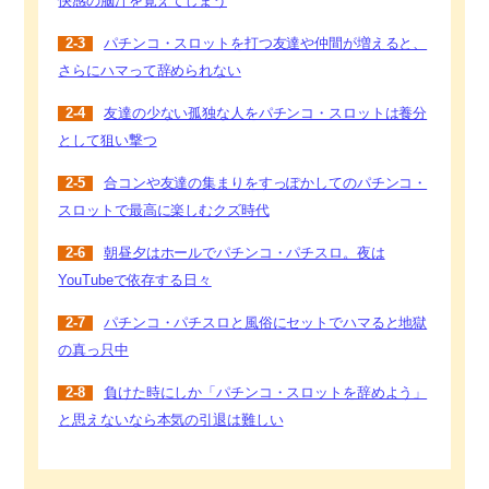
快感の脳汁を覚えてしまう
2-3
パチンコ・スロットを打つ友達や仲間が増えると、
さらにハマって辞められない
2-4
友達の少ない孤独な人をパチンコ・スロットは養分
として狙い撃つ
2-5
合コンや友達の集まりをすっぽかしてのパチンコ・
スロットで最高に楽しむクズ時代
2-6
朝昼夕はホールでパチンコ・パチスロ。夜は
YouTubeで依存する日々
2-7
パチンコ・パチスロと風俗にセットでハマると地獄
の真っ只中
2-8
負けた時にしか「パチンコ・スロットを辞めよう」
と思えないなら本気の引退は難しい