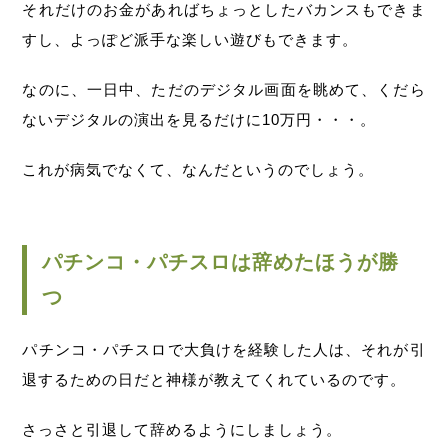
それだけのお金があればちょっとしたバカンスもできま
すし、よっぽど派手な楽しい遊びもできます。
なのに、一日中、ただのデジタル画面を眺めて、くだら
ないデジタルの演出を見るだけに10万円・・・。
これが病気でなくて、なんだというのでしょう。
パチンコ・パチスロは辞めたほうが勝
つ
パチンコ・パチスロで大負けを経験した人は、それが引
退するための日だと神様が教えてくれているのです。
さっさと引退して辞めるようにしましょう。