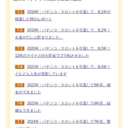
7-1
2018年：パチンコ・スロットを引退して、丸1年が
経過した時のレポート
7-2
2019年：パチンコ・スロットを引退して、丸2年！
お金がだいぶ貯まりました。
7-3
2020年：パチンコ・スロットを引退して、丸3年！
12年のマイナス分を貯金でプラ転させました
7-4
2021年：パチンコ・スロットを引退して、丸4年！
どんどん人生が充実しています
7-5
2022年：パチンコ・スロットを引退して5年目。彼
女ができました
7-6
2023年：パチンコ・スロットを引退して6年目。結
婚もできました
7-7
2024年：パチンコ・スロットを引退して7年目。驚