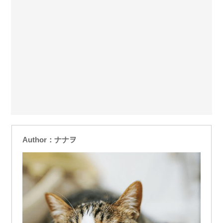
Author：ナナヲ