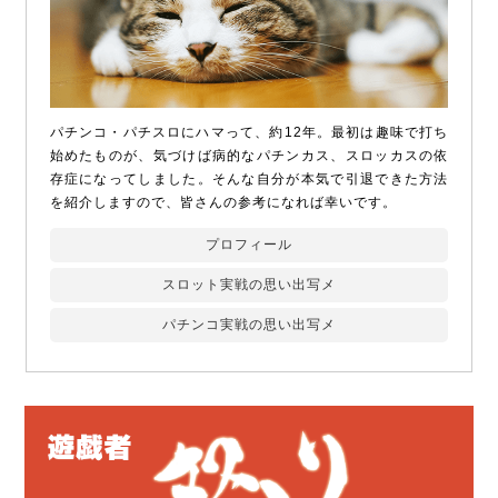
パチンコ・パチスロにハマって、約12年。最初は趣味で打ち
始めたものが、気づけば病的なパチンカス、スロッカスの依
存症になってしました。そんな自分が本気で引退できた方法
を紹介しますので、皆さんの参考になれば幸いです。
プロフィール
スロット実戦の思い出写メ
パチンコ実戦の思い出写メ