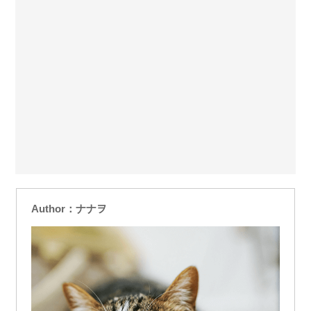
Author：ナナヲ