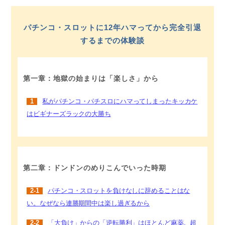
パチンコ・スロットに12年ハマってから完全引退
するまでの体験談
第一章：地獄の始まりは「楽しさ」から
1
私がパチンコ・パチスロにハマってしまったキッカケ
はビギナーズラックの大勝ち
第二章：ドンドンのめりこんでいった時期
2-1
パチンコ・スロットを負けなしに辞めることはな
い。なぜなら連勝期間中は楽し過ぎるから
2-2
「大負け」からの「逆転勝利」はほとんど麻薬。超