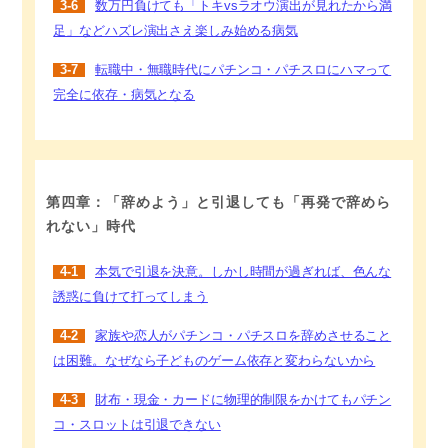
3-6
数万円負けても「トキvsラオウ演出が見れたから満
足」などハズレ演出さえ楽しみ始める病気
3-7
転職中・無職時代にパチンコ・パチスロにハマって
完全に依存・病気となる
第四章：「辞めよう」と引退しても「再発で辞めら
れない」時代
4-1
本気で引退を決意。しかし時間が過ぎれば、色んな
誘惑に負けて打ってしまう
4-2
家族や恋人がパチンコ・パチスロを辞めさせること
は困難。なぜなら子どものゲーム依存と変わらないから
4-3
財布・現金・カードに物理的制限をかけてもパチン
コ・スロットは引退できない