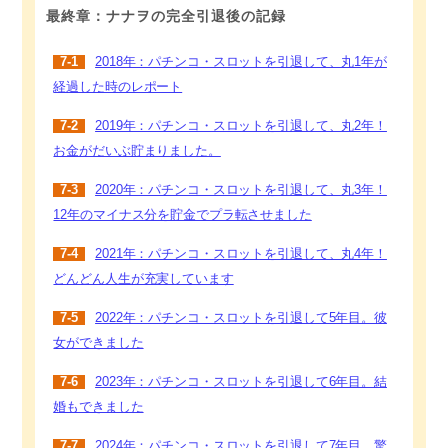
最終章：ナナヲの完全引退後の記録
7-1
2018年：パチンコ・スロットを引退して、丸1年が
経過した時のレポート
7-2
2019年：パチンコ・スロットを引退して、丸2年！
お金がだいぶ貯まりました。
7-3
2020年：パチンコ・スロットを引退して、丸3年！
12年のマイナス分を貯金でプラ転させました
7-4
2021年：パチンコ・スロットを引退して、丸4年！
どんどん人生が充実しています
7-5
2022年：パチンコ・スロットを引退して5年目。彼
女ができました
7-6
2023年：パチンコ・スロットを引退して6年目。結
婚もできました
7-7
2024年：パチンコ・スロットを引退して7年目。驚