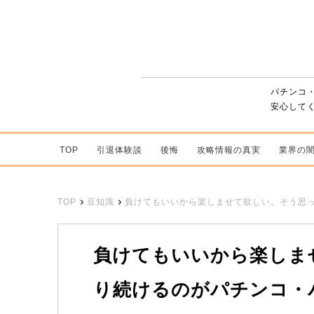
パチンコ
安心して
TOP
引退体験談
後悔
攻略情報の真実
業界の
TOP
豆知識
負けてもいいから楽しませて欲しい。そう思
負けてもいいから楽しま
り続けるのがパチンコ・