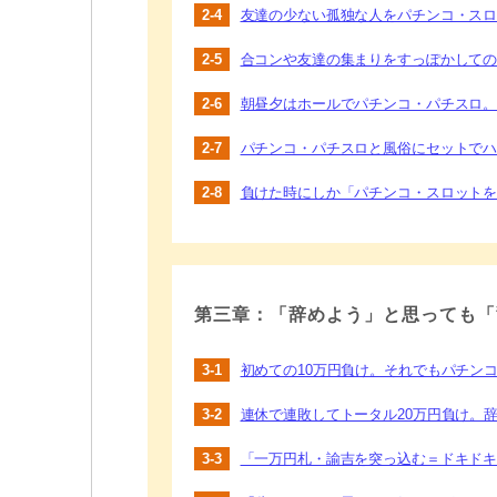
2-4
友達の少ない孤独な人をパチンコ・ス
2-5
合コンや友達の集まりをすっぽかして
2-6
朝昼夕はホールでパチンコ・パチスロ。夜
2-7
パチンコ・パチスロと風俗にセットで
2-8
負けた時にしか「パチンコ・スロット
第三章：「辞めよう」と思っても「
3-1
初めての10万円負け。それでもパチン
3-2
連休で連敗してトータル20万円負け。
3-3
「一万円札・諭吉を突っ込む＝ドキド