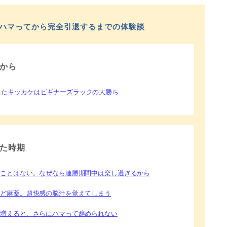
年ハマってから完全引退するまでの体験談
から
ったキッカケはビギナーズラックの大勝ち
た時期
ることはない。なぜなら連勝期間中は楽し過ぎるから
んど麻薬。超快感の脳汁を覚えてしまう
が増えると、さらにハマって辞められない