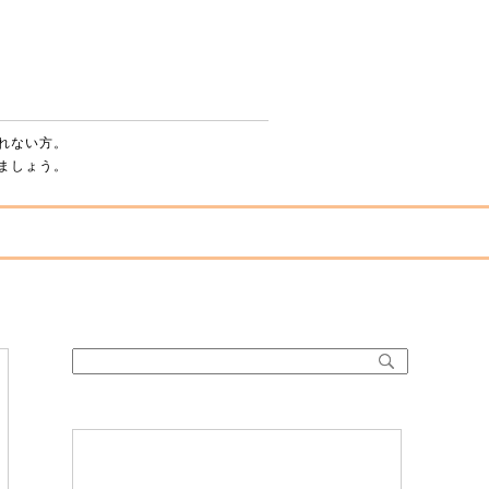
パチンコ・スロットを辞める方法 ～脱・依存症
れない方。
ましょう。