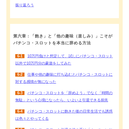
振り返ろう
第六章：「飽き」と「他の趣味（楽しみ）」こそが
パチンコ・スロットを本当に辞める方法
6-1
10万円負けと想定して、試しにパチンコ・スロット
以外で10万円分の豪遊をしてみた
6-2
仕事や他の趣味に打ち込むとパチンコ・スロットに
対する感情が無になった
6-3
パチンコ・スロットを「辞めよう」でなく「時間の
無駄」という心境になったら、いよいよ引退できる前兆
6-4
パチンコ・スロットに飽きた後の日常生活でも誘惑
は色々とやってくる