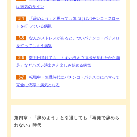
は病気のサイン
3-4
「辞めよう」と思っても気づけばパチンコ・スロッ
トを打っている病気
3-5
なんかストレスがあると、ついパチンコ・パチスロ
を打ってしまう病気
3-6
数万円負けても「トキvsラオウ演出が見れたから満
足」などハズレ演出さえ楽しみ始める病気
3-7
転職中・無職時代にパチンコ・パチスロにハマって
完全に依存・病気となる
第四章：「辞めよう」と引退しても「再発で辞めら
れない」時代