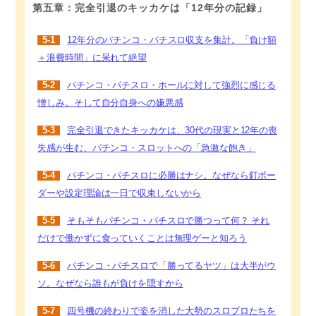
第五章：完全引退のキッカケは「12年分の記録」
5-1
12年分のパチンコ・パチスロ収支を集計。「負け額
＋浪費時間」に呆れて絶望
5-2
パチンコ・パチスロ・ホールに対して強烈に感じる
憎しみ。そして自分自身への嫌悪感
5-3
完全引退できたキッカケは、30代の現実と12年の喪
失感が生む、パチンコ・スロットへの「急激な飽き」
5-4
パチンコ・パチスロに必勝はナシ。なぜなら釘ボー
ダーや設定理論は一日で収束しないから
5-5
そもそもパチンコ・パチスロで勝つって何？ それ
だけで働かずに食っていくことは無理ゲーと知ろう
5-6
パチンコ・パチスロで「勝ってるヤツ」は大半がウ
ソ。なぜなら誰もが負けを隠すから
5-7
四号機の終わりで姿を消した大勢のスロプロたちを