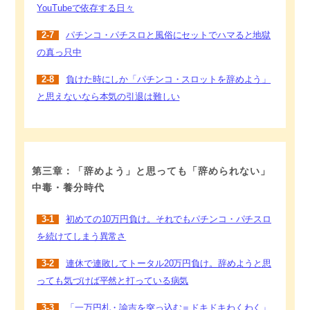
YouTubeで依存する日々
2-7
パチンコ・パチスロと風俗にセットでハマると地獄
の真っ只中
2-8
負けた時にしか「パチンコ・スロットを辞めよう」
と思えないなら本気の引退は難しい
第三章：「辞めよう」と思っても「辞められない」
中毒・養分時代
3-1
初めての10万円負け。それでもパチンコ・パチスロ
を続けてしまう異常さ
3-2
連休で連敗してトータル20万円負け。辞めようと思
っても気づけば平然と打っている病気
3-3
「一万円札・諭吉を突っ込む＝ドキドキわくわく」