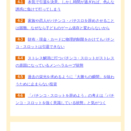
4-1
本気で引退を決意。しかし時間が過ぎれば、色んな
誘惑に負けて打ってしまう
4-2
家族や恋人がパチンコ・パチスロを辞めさせること
は困難。なぜなら子どものゲーム依存と変わらないから
4-3
財布・現金・カードに物理的制限をかけてもパチン
コ・スロットは引退できない
4-4
ストレス解消に打つパチンコ・スロットがストレス
の原因になっているメンヘラループ状態
4-5
過去の栄光を求めるように「大勝ちの瞬間」を味わ
うために止まらない投資
4-6
「パチンコ・スロットを辞めよう」の考えは「パチ
ンコ・スロットを強く意識している状態」と気がつく