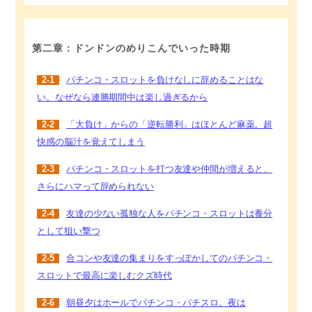
第二章：ドンドンのめりこんでいった時期
2-1
パチンコ・スロットを負けなしに辞めることはな
い。なぜなら連勝期間中は楽し過ぎるから
2-2
「大負け」からの「逆転勝利」はほとんど麻薬。超
快感の脳汁を覚えてしまう
2-3
パチンコ・スロットを打つ友達や仲間が増えると、
さらにハマって辞められない
2-4
友達の少ない孤独な人をパチンコ・スロットは養分
として狙い撃つ
2-5
合コンや友達の集まりをすっぽかしてのパチンコ・
スロットで最高に楽しむクズ時代
2-6
朝昼夕はホールでパチンコ・パチスロ。夜は