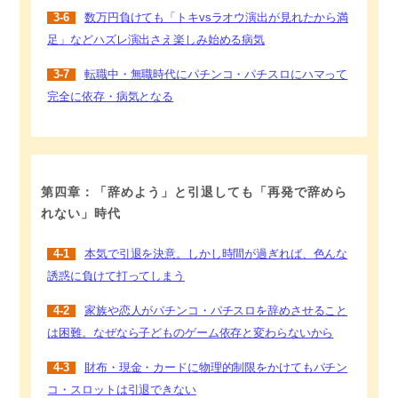
3-6
数万円負けても「トキvsラオウ演出が見れたから満
足」などハズレ演出さえ楽しみ始める病気
3-7
転職中・無職時代にパチンコ・パチスロにハマって
完全に依存・病気となる
第四章：「辞めよう」と引退しても「再発で辞めら
れない」時代
4-1
本気で引退を決意。しかし時間が過ぎれば、色んな
誘惑に負けて打ってしまう
4-2
家族や恋人がパチンコ・パチスロを辞めさせること
は困難。なぜなら子どものゲーム依存と変わらないから
4-3
財布・現金・カードに物理的制限をかけてもパチン
コ・スロットは引退できない