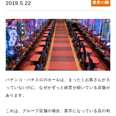
2019.5.22
業界の闇
パチンコ・パチスロのホールは、まったくお客さんが入
っていないのに、なぜかずっと経営が続いている店舗が
あります。
これは、グループ店舗の場合、黒字になっている店の利