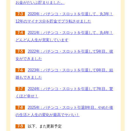
お金がだいぶ貯まりました。
7-3
2020年：パチンコ・スロットを引退して、丸3年！
12年のマイナス分を貯金でプラ転させました
7-4
2021年：パチンコ・スロットを引退して、丸4年！
どんどん人生が充実しています
7-5
2022年：パチンコ・スロットを引退して5年目。彼
女ができました
7-6
2023年：パチンコ・スロットを引退して6年目。結
婚もできました
7-7
2024年：パチンコ・スロットを引退して7年目。驚
くほど幸せ！
7-8
2025年：パチンコ・スロット引退8年目。やめた後
の生活と人生の変化が最高でヤバい！
7-9
以下、また更新予定