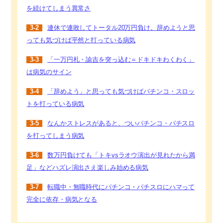
を続けてしまう異常さ
3-2
連休で連敗してトータル20万円負け。辞めようと思
っても気づけば平然と打っている病気
3-3
「一万円札・諭吉を突っ込む＝ドキドキわくわく」
は病気のサイン
3-4
「辞めよう」と思っても気づけばパチンコ・スロッ
トを打っている病気
3-5
なんかストレスがあると、ついパチンコ・パチスロ
を打ってしまう病気
3-6
数万円負けても「トキvsラオウ演出が見れたから満
足」などハズレ演出さえ楽しみ始める病気
3-7
転職中・無職時代にパチンコ・パチスロにハマって
完全に依存・病気となる