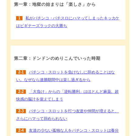
第一章：地獄の始まりは「楽しさ」から
1
私がパチンコ・パチスロにハマってしまったキッカケ
はビギナーズラックの大勝ち
第二章：ドンドンのめりこんでいった時期
2-1
パチンコ・スロットを負けなしに辞めることはな
い。なぜなら連勝期間中は楽し過ぎるから
2-2
「大負け」からの「逆転勝利」はほとんど麻薬。超
快感の脳汁を覚えてしまう
2-3
パチンコ・スロットを打つ友達や仲間が増えると、
さらにハマって辞められない
2-4
友達の少ない孤独な人をパチンコ・スロットは養分