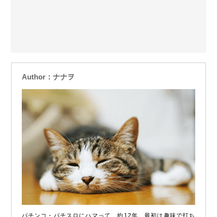
Author：ナナヲ
パチンコ・パチスロにハマって、約12年。最初は趣味で打ち