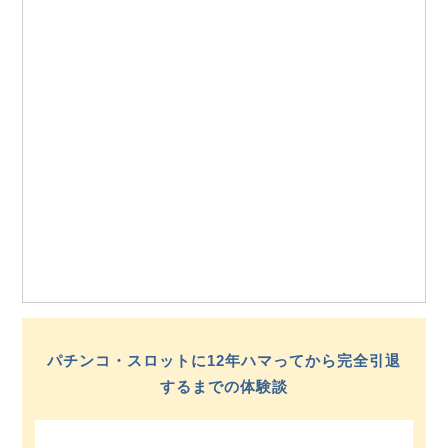
パチンコ・スロットに12年ハマってから完全引退
するまでの体験談