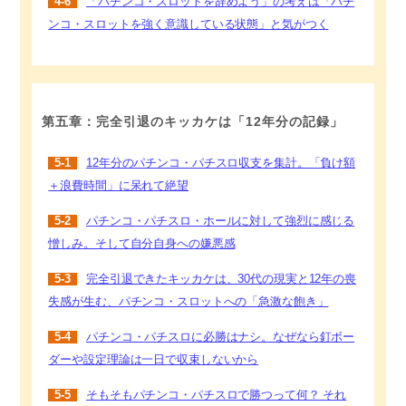
4-6
「パチンコ・スロットを辞めよう」の考えは「パチ
ンコ・スロットを強く意識している状態」と気がつく
第五章：完全引退のキッカケは「12年分の記録」
5-1
12年分のパチンコ・パチスロ収支を集計。「負け額
＋浪費時間」に呆れて絶望
5-2
パチンコ・パチスロ・ホールに対して強烈に感じる
憎しみ。そして自分自身への嫌悪感
5-3
完全引退できたキッカケは、30代の現実と12年の喪
失感が生む、パチンコ・スロットへの「急激な飽き」
5-4
パチンコ・パチスロに必勝はナシ。なぜなら釘ボー
ダーや設定理論は一日で収束しないから
5-5
そもそもパチンコ・パチスロで勝つって何？ それ