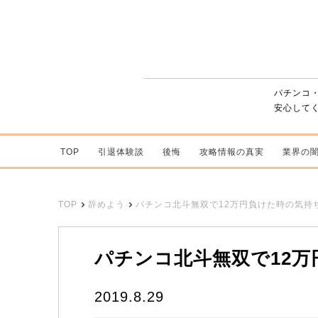
パチンコ
安心して
TOP
引退体験談
後悔
攻略情報の真実
業界の
TOP
辞めよう
パチンコ北斗無双で12万円負けた時の気持
パチンコ北斗無双で12
2019.8.29