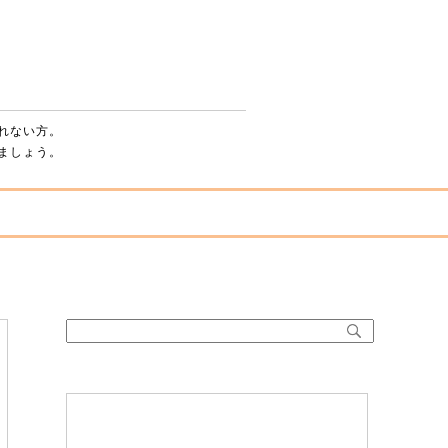
パチンコ・スロットを辞める方法 ～脱・依存症
れない方。
ましょう。