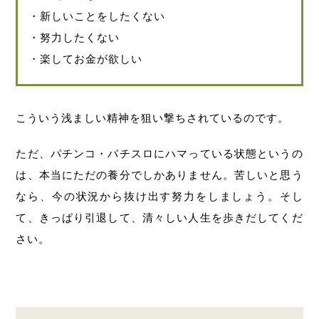
・新しいことをしたくない
・努力したくない
・楽してお金が欲しい
こういう浅ましい精神を狙い撃ちされているのです。
ただ、パチンコ・パチスロにハマっている状態というの
は、本当にただの養分でしかありません。苦しいと思う
なら、今の状況から抜け出す努力をしましょう。そし
て、きっぱり引退して、清々しい人生を歩きだしてくだ
さい。