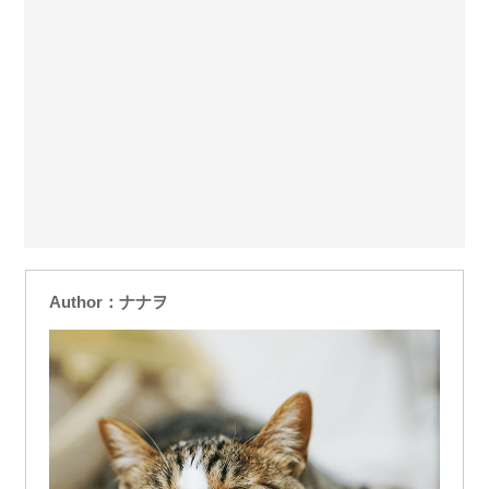
Author：ナナヲ