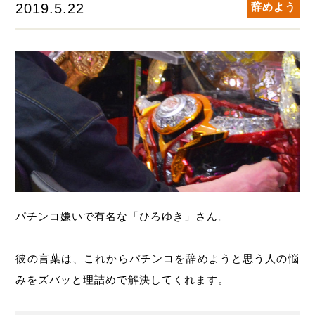
2019.5.22
辞めよう
パチンコ嫌いで有名な「ひろゆき」さん。
彼の言葉は、これからパチンコを辞めようと思う人の悩
みをズバッと理詰めで解決してくれます。