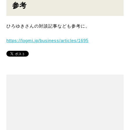
参考
ひろゆきさんの対談記事なども参考に。
https://logmi.jp/business/articles/1695