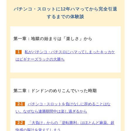
パチンコ・スロットに12年ハマってから完全引退
するまでの体験談
第一章：地獄の始まりは「楽しさ」から
1
私がパチンコ・パチスロにハマってしまったキッカケ
はビギナーズラックの大勝ち
第二章：ドンドンのめりこんでいった時期
2-1
パチンコ・スロットを負けなしに辞めることはな
い。なぜなら連勝期間中は楽し過ぎるから
2-2
「大負け」からの「逆転勝利」はほとんど麻薬。超
快感の脳汁を覚えてしまう