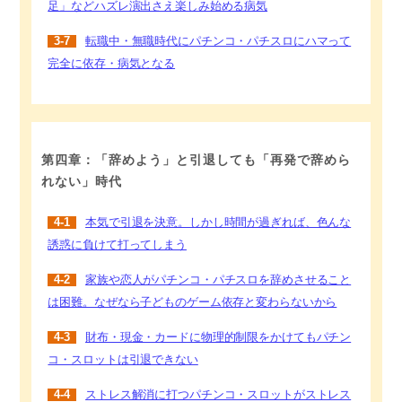
足」などハズレ演出さえ楽しみ始める病気
3-7
転職中・無職時代にパチンコ・パチスロにハマって
完全に依存・病気となる
第四章：「辞めよう」と引退しても「再発で辞めら
れない」時代
4-1
本気で引退を決意。しかし時間が過ぎれば、色んな
誘惑に負けて打ってしまう
4-2
家族や恋人がパチンコ・パチスロを辞めさせること
は困難。なぜなら子どものゲーム依存と変わらないから
4-3
財布・現金・カードに物理的制限をかけてもパチン
コ・スロットは引退できない
4-4
ストレス解消に打つパチンコ・スロットがストレス