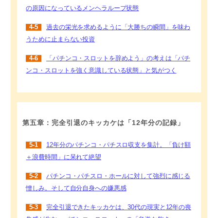
の原因になっているメンヘラループ状態
4-5
過去の栄光を求めるように「大勝ちの瞬間」を味わ
うために止まらない投資
4-6
「パチンコ・スロットを辞めよう」の考えは「パチ
ンコ・スロットを強く意識している状態」と気がつく
第五章：完全引退のキッカケは「12年分の記録」
5-1
12年分のパチンコ・パチスロ収支を集計。「負け額
＋浪費時間」に呆れて絶望
5-2
パチンコ・パチスロ・ホールに対して強烈に感じる
憎しみ。そして自分自身への嫌悪感
5-3
完全引退できたキッカケは、30代の現実と12年の喪