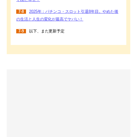
7-8
2025年：パチンコ・スロット引退8年目。やめた後
の生活と人生の変化が最高でヤバい！
7-9
以下、また更新予定