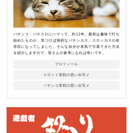
パチンコ・パチスロにハマって、約12年。最初は趣味で打ち
始めたものが、気づけば病的なパチンカス、スロッカスの依
存症になってしました。そんな自分が本気で引退できた方法
を紹介しますので、皆さんの参考になれば幸いです。
プロフィール
スロット実戦の思い出写メ
パチンコ実戦の思い出写メ