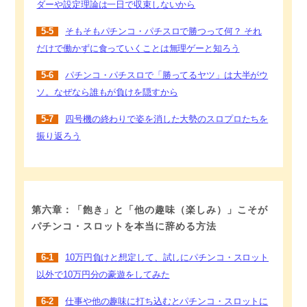
ダーや設定理論は一日で収束しないから
5-5
そもそもパチンコ・パチスロで勝つって何？ それ
だけで働かずに食っていくことは無理ゲーと知ろう
5-6
パチンコ・パチスロで「勝ってるヤツ」は大半がウ
ソ。なぜなら誰もが負けを隠すから
5-7
四号機の終わりで姿を消した大勢のスロプロたちを
振り返ろう
第六章：「飽き」と「他の趣味（楽しみ）」こそが
パチンコ・スロットを本当に辞める方法
6-1
10万円負けと想定して、試しにパチンコ・スロット
以外で10万円分の豪遊をしてみた
6-2
仕事や他の趣味に打ち込むとパチンコ・スロットに