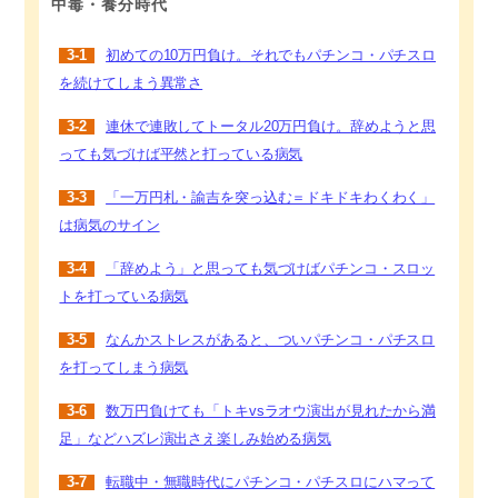
中毒・養分時代
3-1
初めての10万円負け。それでもパチンコ・パチスロ
を続けてしまう異常さ
3-2
連休で連敗してトータル20万円負け。辞めようと思
っても気づけば平然と打っている病気
3-3
「一万円札・諭吉を突っ込む＝ドキドキわくわく」
は病気のサイン
3-4
「辞めよう」と思っても気づけばパチンコ・スロッ
トを打っている病気
3-5
なんかストレスがあると、ついパチンコ・パチスロ
を打ってしまう病気
3-6
数万円負けても「トキvsラオウ演出が見れたから満
足」などハズレ演出さえ楽しみ始める病気
3-7
転職中・無職時代にパチンコ・パチスロにハマって