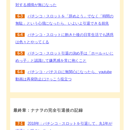
対する感情が無になった
6-3
パチンコ・スロットを「辞めよう」でなく「時間の
無駄」という心境になったら、いよいよ引退できる前兆
6-4
パチンコ・スロットに飽きた後の日常生活でも誘惑
は色々とやってくる
6-5
パチンコ・スロット引退の決め手は「ホール＝いじ
めっ子」と認識して嫌悪感を常に抱くこと
6-6
パチンコ・パチスロに無関心になったら、youtube
動画は再発防止にけっこう役立つ
最終章：ナナヲの完全引退後の記録
7-1
2018年：パチンコ・スロットを引退して、丸1年が