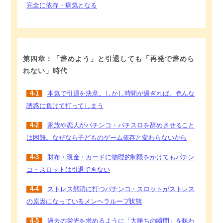
完全に依存・病気となる
第四章：「辞めよう」と引退しても「再発で辞めら
れない」時代
4-1
本気で引退を決意。しかし時間が過ぎれば、色んな
誘惑に負けて打ってしまう
4-2
家族や恋人がパチンコ・パチスロを辞めさせること
は困難。なぜなら子どものゲーム依存と変わらないから
4-3
財布・現金・カードに物理的制限をかけてもパチン
コ・スロットは引退できない
4-4
ストレス解消に打つパチンコ・スロットがストレス
の原因になっているメンヘラループ状態
4-5
過去の栄光を求めるように「大勝ちの瞬間」を味わ