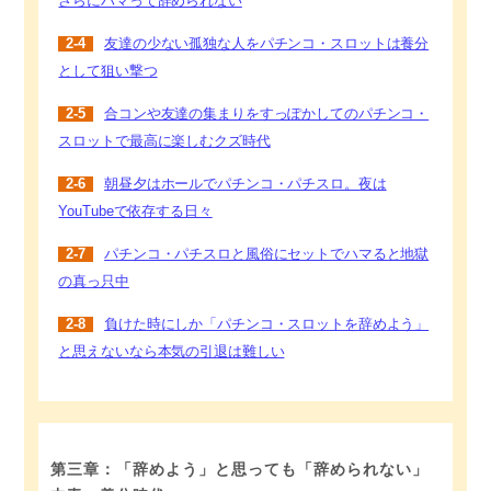
さらにハマって辞められない
2-4
友達の少ない孤独な人をパチンコ・スロットは養分
として狙い撃つ
2-5
合コンや友達の集まりをすっぽかしてのパチンコ・
スロットで最高に楽しむクズ時代
2-6
朝昼夕はホールでパチンコ・パチスロ。夜は
YouTubeで依存する日々
2-7
パチンコ・パチスロと風俗にセットでハマると地獄
の真っ只中
2-8
負けた時にしか「パチンコ・スロットを辞めよう」
と思えないなら本気の引退は難しい
第三章：「辞めよう」と思っても「辞められない」