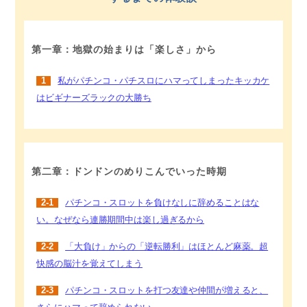
第一章：地獄の始まりは「楽しさ」から
1
私がパチンコ・パチスロにハマってしまったキッカケ
はビギナーズラックの大勝ち
第二章：ドンドンのめりこんでいった時期
2-1
パチンコ・スロットを負けなしに辞めることはな
い。なぜなら連勝期間中は楽し過ぎるから
2-2
「大負け」からの「逆転勝利」はほとんど麻薬。超
快感の脳汁を覚えてしまう
2-3
パチンコ・スロットを打つ友達や仲間が増えると、