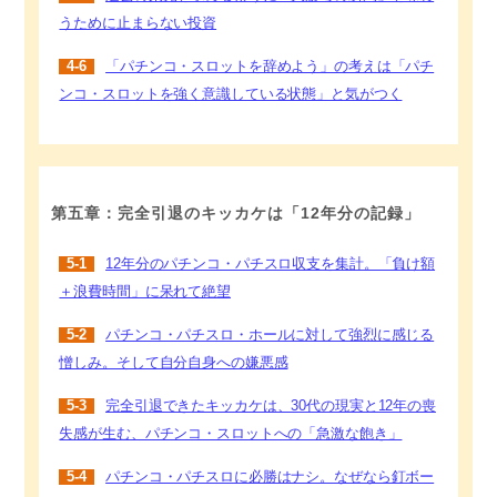
うために止まらない投資
4-6
「パチンコ・スロットを辞めよう」の考えは「パチ
ンコ・スロットを強く意識している状態」と気がつく
第五章：完全引退のキッカケは「12年分の記録」
5-1
12年分のパチンコ・パチスロ収支を集計。「負け額
＋浪費時間」に呆れて絶望
5-2
パチンコ・パチスロ・ホールに対して強烈に感じる
憎しみ。そして自分自身への嫌悪感
5-3
完全引退できたキッカケは、30代の現実と12年の喪
失感が生む、パチンコ・スロットへの「急激な飽き」
5-4
パチンコ・パチスロに必勝はナシ。なぜなら釘ボー