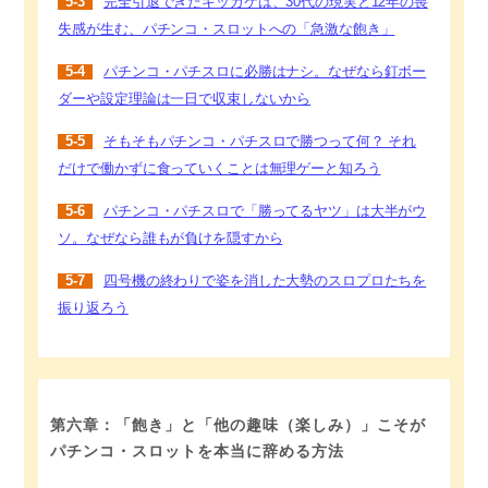
5-3
完全引退できたキッカケは、30代の現実と12年の喪
失感が生む、パチンコ・スロットへの「急激な飽き」
5-4
パチンコ・パチスロに必勝はナシ。なぜなら釘ボー
ダーや設定理論は一日で収束しないから
5-5
そもそもパチンコ・パチスロで勝つって何？ それ
だけで働かずに食っていくことは無理ゲーと知ろう
5-6
パチンコ・パチスロで「勝ってるヤツ」は大半がウ
ソ。なぜなら誰もが負けを隠すから
5-7
四号機の終わりで姿を消した大勢のスロプロたちを
振り返ろう
第六章：「飽き」と「他の趣味（楽しみ）」こそが
パチンコ・スロットを本当に辞める方法