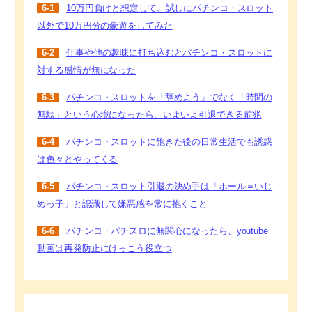
6-1
10万円負けと想定して、試しにパチンコ・スロット
以外で10万円分の豪遊をしてみた
6-2
仕事や他の趣味に打ち込むとパチンコ・スロットに
対する感情が無になった
6-3
パチンコ・スロットを「辞めよう」でなく「時間の
無駄」という心境になったら、いよいよ引退できる前兆
6-4
パチンコ・スロットに飽きた後の日常生活でも誘惑
は色々とやってくる
6-5
パチンコ・スロット引退の決め手は「ホール＝いじ
めっ子」と認識して嫌悪感を常に抱くこと
6-6
パチンコ・パチスロに無関心になったら、youtube
動画は再発防止にけっこう役立つ