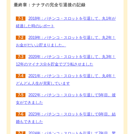
最終章：ナナヲの完全引退後の記録
7-1
2018年：パチンコ・スロットを引退して、丸1年が
経過した時のレポート
7-2
2019年：パチンコ・スロットを引退して、丸2年！
お金がだいぶ貯まりました。
7-3
2020年：パチンコ・スロットを引退して、丸3年！
12年のマイナス分を貯金でプラ転させました
7-4
2021年：パチンコ・スロットを引退して、丸4年！
どんどん人生が充実しています
7-5
2022年：パチンコ・スロットを引退して5年目。彼
女ができました
7-6
2023年：パチンコ・スロットを引退して6年目。結
婚もできました
7-7
2024年：パチンコ・スロットを引退して7年目。驚