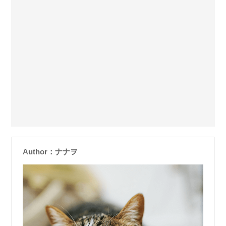
Author：ナナヲ