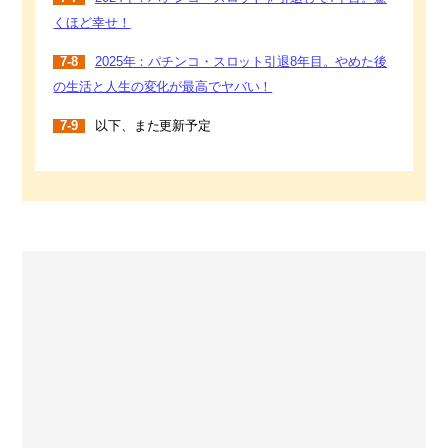
くほど幸せ！
7-8
2025年：パチンコ・スロット引退8年目。やめた後
の生活と人生の変化が最高でヤバい！
7-9
以下、また更新予定