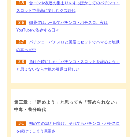
2-5
合コンや友達の集まりをすっぽかしてのパチンコ・
スロットで最高に楽しむクズ時代
2-6
朝昼夕はホールでパチンコ・パチスロ。夜は
YouTubeで依存する日々
2-7
パチンコ・パチスロと風俗にセットでハマると地獄
の真っ只中
2-8
負けた時にしか「パチンコ・スロットを辞めよう」
と思えないなら本気の引退は難しい
第三章：「辞めよう」と思っても「辞められない」
中毒・養分時代
3-1
初めての10万円負け。それでもパチンコ・パチスロ
を続けてしまう異常さ