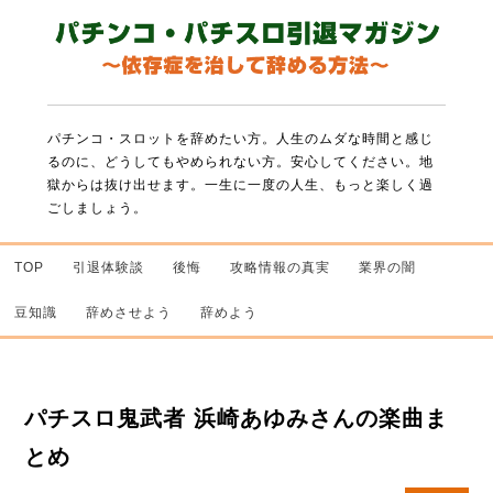
パチンコ・スロットを辞めたい方。人生のムダな時間と感じ
るのに、どうしてもやめられない方。
安心してください。地
獄からは抜け出せます。一生に一度の人生、もっと楽しく過
ごしましょう。
TOP
引退体験談
後悔
攻略情報の真実
業界の闇
豆知識
辞めさせよう
辞めよう
パチスロ鬼武者 浜崎あゆみさんの楽曲ま
とめ