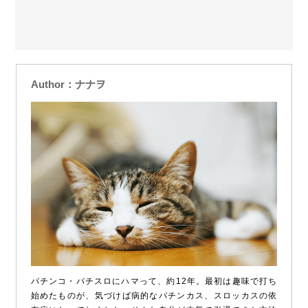
Author：ナナヲ
パチンコ・パチスロにハマって、約12年。最初は趣味で打ち
始めたものが、気づけば病的なパチンカス、スロッカスの依