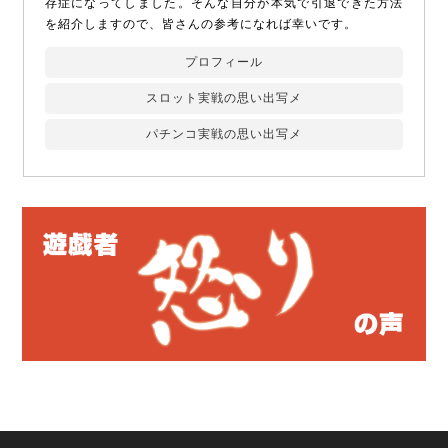
存症になってしました。そんな自分が本気で引退できた方法
を紹介しますので、皆さんの参考になれば幸いです。
プロフィール
スロット実戦の思い出写メ
パチンコ実戦の思い出写メ