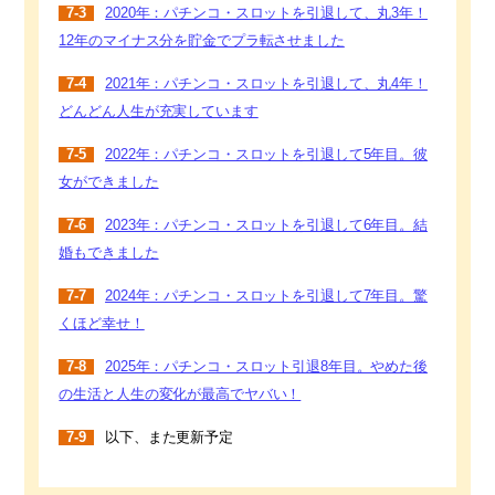
7-3
2020年：パチンコ・スロットを引退して、丸3年！
12年のマイナス分を貯金でプラ転させました
7-4
2021年：パチンコ・スロットを引退して、丸4年！
どんどん人生が充実しています
7-5
2022年：パチンコ・スロットを引退して5年目。彼
女ができました
7-6
2023年：パチンコ・スロットを引退して6年目。結
婚もできました
7-7
2024年：パチンコ・スロットを引退して7年目。驚
くほど幸せ！
7-8
2025年：パチンコ・スロット引退8年目。やめた後
の生活と人生の変化が最高でヤバい！
7-9
以下、また更新予定