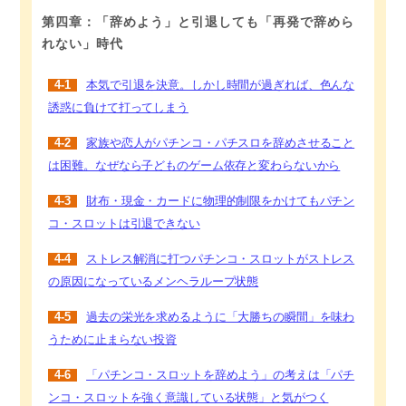
第四章：「辞めよう」と引退しても「再発で辞めら
れない」時代
4-1
本気で引退を決意。しかし時間が過ぎれば、色んな
誘惑に負けて打ってしまう
4-2
家族や恋人がパチンコ・パチスロを辞めさせること
は困難。なぜなら子どものゲーム依存と変わらないから
4-3
財布・現金・カードに物理的制限をかけてもパチン
コ・スロットは引退できない
4-4
ストレス解消に打つパチンコ・スロットがストレス
の原因になっているメンヘラループ状態
4-5
過去の栄光を求めるように「大勝ちの瞬間」を味わ
うために止まらない投資
4-6
「パチンコ・スロットを辞めよう」の考えは「パチ
ンコ・スロットを強く意識している状態」と気がつく