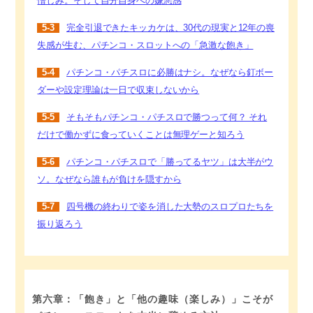
憎しみ。そして自分自身への嫌悪感
5-3
完全引退できたキッカケは、30代の現実と12年の喪
失感が生む、パチンコ・スロットへの「急激な飽き」
5-4
パチンコ・パチスロに必勝はナシ。なぜなら釘ボー
ダーや設定理論は一日で収束しないから
5-5
そもそもパチンコ・パチスロで勝つって何？ それ
だけで働かずに食っていくことは無理ゲーと知ろう
5-6
パチンコ・パチスロで「勝ってるヤツ」は大半がウ
ソ。なぜなら誰もが負けを隠すから
5-7
四号機の終わりで姿を消した大勢のスロプロたちを
振り返ろう
第六章：「飽き」と「他の趣味（楽しみ）」こそが