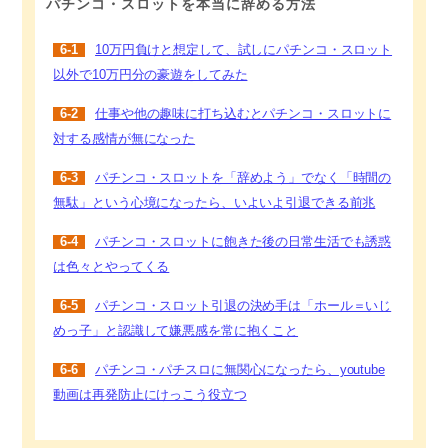
パチンコ・スロットを本当に辞める方法
6-1
10万円負けと想定して、試しにパチンコ・スロット
以外で10万円分の豪遊をしてみた
6-2
仕事や他の趣味に打ち込むとパチンコ・スロットに
対する感情が無になった
6-3
パチンコ・スロットを「辞めよう」でなく「時間の
無駄」という心境になったら、いよいよ引退できる前兆
6-4
パチンコ・スロットに飽きた後の日常生活でも誘惑
は色々とやってくる
6-5
パチンコ・スロット引退の決め手は「ホール＝いじ
めっ子」と認識して嫌悪感を常に抱くこと
6-6
パチンコ・パチスロに無関心になったら、youtube
動画は再発防止にけっこう役立つ