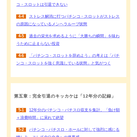
コ・スロットは引退できない
4-4
ストレス解消に打つパチンコ・スロットがストレス
の原因になっているメンヘラループ状態
4-5
過去の栄光を求めるように「大勝ちの瞬間」を味わ
うために止まらない投資
4-6
「パチンコ・スロットを辞めよう」の考えは「パチ
ンコ・スロットを強く意識している状態」と気がつく
第五章：完全引退のキッカケは「12年分の記録」
5-1
12年分のパチンコ・パチスロ収支を集計。「負け額
＋浪費時間」に呆れて絶望
5-2
パチンコ・パチスロ・ホールに対して強烈に感じる