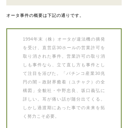
オータ事件の概要は下記の通りです。
1994年末（株）オータが違法機の摘発
を受け、直営店30ホールの営業許可を
取り消された事件。営業許可の取り消
しも事件なら、立て直し方も事件とし
て注目を浴びた。「パチンコ産業30兆
円の闇－政財界癒着（ユチャク）の全
構図」全貌社・中野忠良、坂口義弘に
詳しい。耳が痛い話が随分出てくる。
しかし過渡期にあった事での未来を拓
く努力こそ必要。