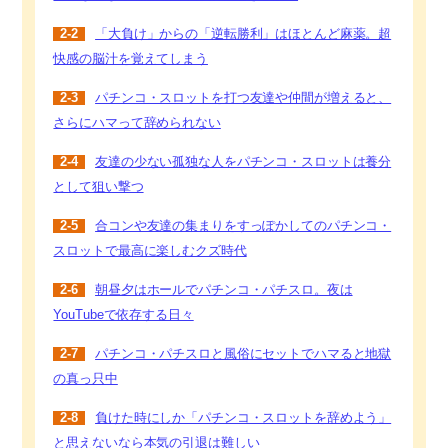
2-2
「大負け」からの「逆転勝利」はほとんど麻薬。超
快感の脳汁を覚えてしまう
2-3
パチンコ・スロットを打つ友達や仲間が増えると、
さらにハマって辞められない
2-4
友達の少ない孤独な人をパチンコ・スロットは養分
として狙い撃つ
2-5
合コンや友達の集まりをすっぽかしてのパチンコ・
スロットで最高に楽しむクズ時代
2-6
朝昼夕はホールでパチンコ・パチスロ。夜は
YouTubeで依存する日々
2-7
パチンコ・パチスロと風俗にセットでハマると地獄
の真っ只中
2-8
負けた時にしか「パチンコ・スロットを辞めよう」
と思えないなら本気の引退は難しい