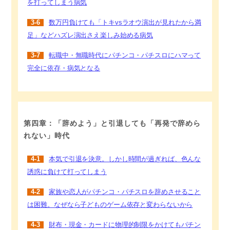
を打ってしまう病気
3-6
数万円負けても「トキvsラオウ演出が見れたから満
足」などハズレ演出さえ楽しみ始める病気
3-7
転職中・無職時代にパチンコ・パチスロにハマって
完全に依存・病気となる
第四章：「辞めよう」と引退しても「再発で辞めら
れない」時代
4-1
本気で引退を決意。しかし時間が過ぎれば、色んな
誘惑に負けて打ってしまう
4-2
家族や恋人がパチンコ・パチスロを辞めさせること
は困難。なぜなら子どものゲーム依存と変わらないから
4-3
財布・現金・カードに物理的制限をかけてもパチン