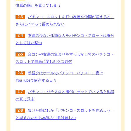
快感の脳汁を覚えてしまう
2-3
パチンコ・スロットを打つ友達や仲間が増えると、
さらにハマって辞められない
2-4
友達の少ない孤独な人をパチンコ・スロットは養分
として狙い撃つ
2-5
合コンや友達の集まりをすっぽかしてのパチンコ・
スロットで最高に楽しむクズ時代
2-6
朝昼夕はホールでパチンコ・パチスロ。夜は
YouTubeで依存する日々
2-7
パチンコ・パチスロと風俗にセットでハマると地獄
の真っ只中
2-8
負けた時にしか「パチンコ・スロットを辞めよう」
と思えないなら本気の引退は難しい