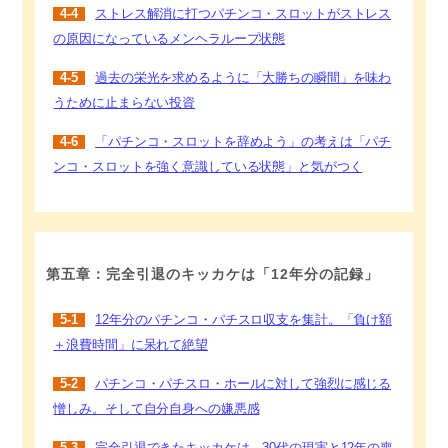
4-4
ストレス解消に打つパチンコ・スロットがストレス
の原因になっているメンヘラループ状態
4-5
過去の栄光を求めるように「大勝ちの瞬間」を味わ
うために止まらない投資
4-6
「パチンコ・スロットを辞めよう」の考えは「パチ
ンコ・スロットを強く意識している状態」と気がつく
第五章：完全引退のキッカケは「12年分の記録」
5-1
12年分のパチンコ・パチスロ収支を集計。「負け額
＋浪費時間」に呆れて絶望
5-2
パチンコ・パチスロ・ホールに対して強烈に感じる
憎しみ。そして自分自身への嫌悪感