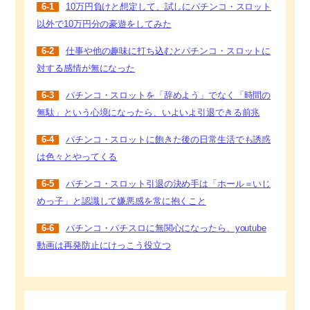
6-1
10万円負けと想定して、試しにパチンコ・スロット
以外で10万円分の豪遊をしてみた
6-2
仕事や他の趣味に打ち込むとパチンコ・スロットに
対する感情が無になった
6-3
パチンコ・スロットを「辞めよう」でなく「時間の
無駄」という心境になったら、いよいよ引退できる前兆
6-4
パチンコ・スロットに飽きた後の日常生活でも誘惑
は色々とやってくる
6-5
パチンコ・スロット引退の決め手は「ホール＝いじ
めっ子」と認識して嫌悪感を常に抱くこと
6-6
パチンコ・パチスロに無関心になったら、youtube
動画は再発防止にけっこう役立つ