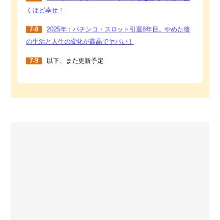
くほど幸せ！
7-8
2025年：パチンコ・スロット引退8年目。やめた後
の生活と人生の変化が最高でヤバい！
7-9
以下、また更新予定