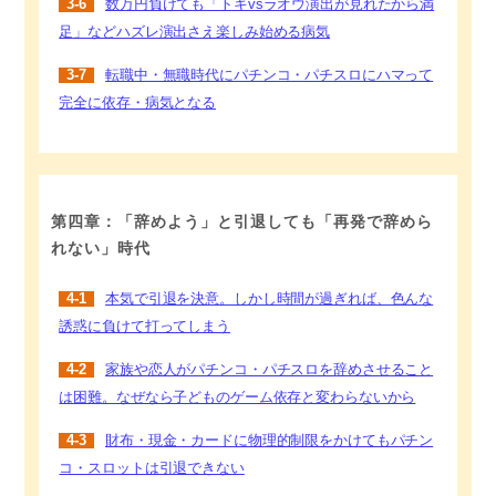
3-6
数万円負けても「トキvsラオウ演出が見れたから満
足」などハズレ演出さえ楽しみ始める病気
3-7
転職中・無職時代にパチンコ・パチスロにハマって
完全に依存・病気となる
第四章：「辞めよう」と引退しても「再発で辞めら
れない」時代
4-1
本気で引退を決意。しかし時間が過ぎれば、色んな
誘惑に負けて打ってしまう
4-2
家族や恋人がパチンコ・パチスロを辞めさせること
は困難。なぜなら子どものゲーム依存と変わらないから
4-3
財布・現金・カードに物理的制限をかけてもパチン
コ・スロットは引退できない