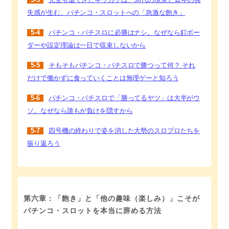
5-3
完全引退できたキッカケは、30代の現実と12年の喪
失感が生む、パチンコ・スロットへの「急激な飽き」
5-4
パチンコ・パチスロに必勝はナシ。なぜなら釘ボー
ダーや設定理論は一日で収束しないから
5-5
そもそもパチンコ・パチスロで勝つって何？ それ
だけで働かずに食っていくことは無理ゲーと知ろう
5-6
パチンコ・パチスロで「勝ってるヤツ」は大半がウ
ソ。なぜなら誰もが負けを隠すから
5-7
四号機の終わりで姿を消した大勢のスロプロたちを
振り返ろう
第六章：「飽き」と「他の趣味（楽しみ）」こそが
パチンコ・スロットを本当に辞める方法