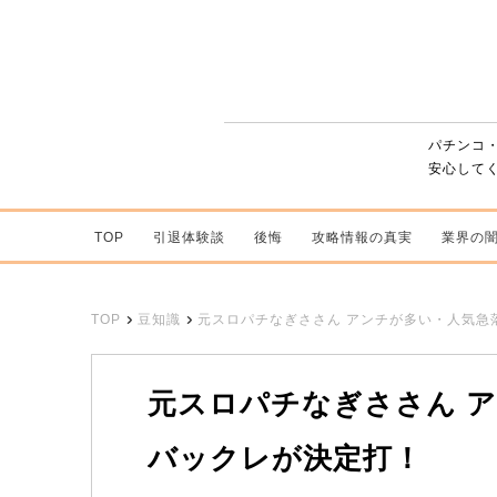
パチンコ
安心して
TOP
引退体験談
後悔
攻略情報の真実
業界の
TOP
豆知識
元スロパチなぎささん アンチが多い・人気急
元スロパチなぎささん 
バックレが決定打！