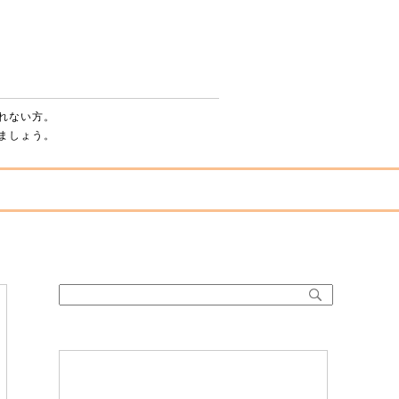
パチンコ・スロットを辞める方法 ～脱・依存症
れない方。
ましょう。