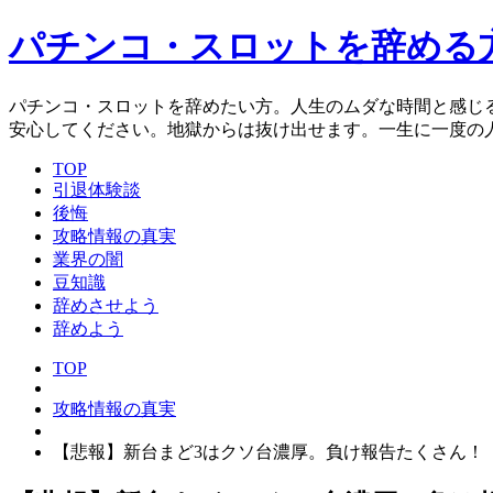
パチンコ・スロットを辞める
パチンコ・スロットを辞めたい方。人生のムダな時間と感じ
安心してください。地獄からは抜け出せます。一生に一度の
TOP
引退体験談
後悔
攻略情報の真実
業界の闇
豆知識
辞めさせよう
辞めよう
TOP
攻略情報の真実
【悲報】新台まど3はクソ台濃厚。負け報告たくさん！