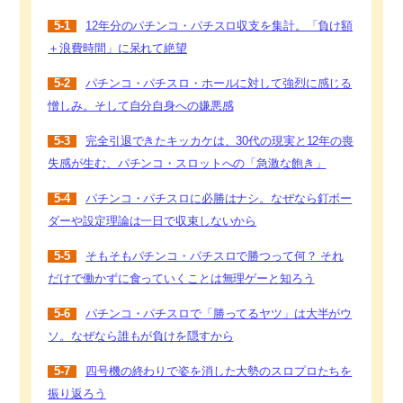
5-1
12年分のパチンコ・パチスロ収支を集計。「負け額
＋浪費時間」に呆れて絶望
5-2
パチンコ・パチスロ・ホールに対して強烈に感じる
憎しみ。そして自分自身への嫌悪感
5-3
完全引退できたキッカケは、30代の現実と12年の喪
失感が生む、パチンコ・スロットへの「急激な飽き」
5-4
パチンコ・パチスロに必勝はナシ。なぜなら釘ボー
ダーや設定理論は一日で収束しないから
5-5
そもそもパチンコ・パチスロで勝つって何？ それ
だけで働かずに食っていくことは無理ゲーと知ろう
5-6
パチンコ・パチスロで「勝ってるヤツ」は大半がウ
ソ。なぜなら誰もが負けを隠すから
5-7
四号機の終わりで姿を消した大勢のスロプロたちを
振り返ろう