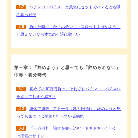
2-7
パチンコ・パチスロと風俗にセットでハマると地獄
の真っ只中
2-8
負けた時にしか「パチンコ・スロットを辞めよう」
と思えないなら本気の引退は難しい
第三章：「辞めよう」と思っても「辞められない」
中毒・養分時代
3-1
初めての10万円負け。それでもパチンコ・パチスロ
を続けてしまう異常さ
3-2
連休で連敗してトータル20万円負け。辞めようと思
っても気づけば平然と打っている病気
3-3
「一万円札・諭吉を突っ込む＝ドキドキわくわく」
は病気のサイン