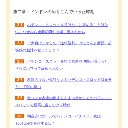
第二章：ドンドンのめりこんでいった時期
2-1
パチンコ・スロットを負けなしに辞めることはな
い。なぜなら連勝期間中は楽し過ぎるから
2-2
「大負け」からの「逆転勝利」はほとんど麻薬。超
快感の脳汁を覚えてしまう
2-3
パチンコ・スロットを打つ友達や仲間が増えると、
さらにハマって辞められない
2-4
友達の少ない孤独な人をパチンコ・スロットは養分
として狙い撃つ
2-5
合コンや友達の集まりをすっぽかしてのパチンコ・
スロットで最高に楽しむクズ時代
2-6
朝昼夕はホールでパチンコ・パチスロ。夜は
YouTubeで依存する日々