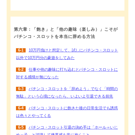
第六章：「飽き」と「他の趣味（楽しみ）」こそが
パチンコ・スロットを本当に辞める方法
6-1
10万円負けと想定して、試しにパチンコ・スロット
以外で10万円分の豪遊をしてみた
6-2
仕事や他の趣味に打ち込むとパチンコ・スロットに
対する感情が無になった
6-3
パチンコ・スロットを「辞めよう」でなく「時間の
無駄」という心境になったら、いよいよ引退できる前兆
6-4
パチンコ・スロットに飽きた後の日常生活でも誘惑
は色々とやってくる
6-5
パチンコ・スロット引退の決め手は「ホール＝いじ