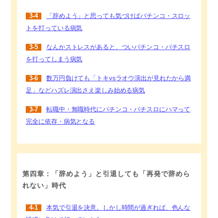
3-4
「辞めよう」と思っても気づけばパチンコ・スロッ
トを打っている病気
3-5
なんかストレスがあると、ついパチンコ・パチスロ
を打ってしまう病気
3-6
数万円負けても「トキvsラオウ演出が見れたから満
足」などハズレ演出さえ楽しみ始める病気
3-7
転職中・無職時代にパチンコ・パチスロにハマって
完全に依存・病気となる
第四章：「辞めよう」と引退しても「再発で辞めら
れない」時代
4-1
本気で引退を決意。しかし時間が過ぎれば、色んな