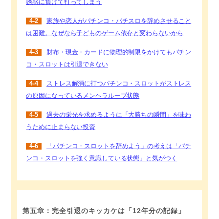
誘惑に負けて打ってしまう
4-2
家族や恋人がパチンコ・パチスロを辞めさせること
は困難。なぜなら子どものゲーム依存と変わらないから
4-3
財布・現金・カードに物理的制限をかけてもパチン
コ・スロットは引退できない
4-4
ストレス解消に打つパチンコ・スロットがストレス
の原因になっているメンヘラループ状態
4-5
過去の栄光を求めるように「大勝ちの瞬間」を味わ
うために止まらない投資
4-6
「パチンコ・スロットを辞めよう」の考えは「パチ
ンコ・スロットを強く意識している状態」と気がつく
第五章：完全引退のキッカケは「12年分の記録」