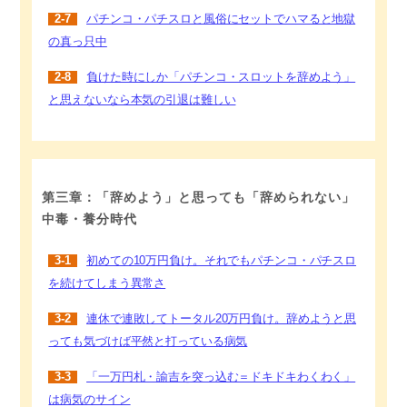
2-7
パチンコ・パチスロと風俗にセットでハマると地獄
の真っ只中
2-8
負けた時にしか「パチンコ・スロットを辞めよう」
と思えないなら本気の引退は難しい
第三章：「辞めよう」と思っても「辞められない」
中毒・養分時代
3-1
初めての10万円負け。それでもパチンコ・パチスロ
を続けてしまう異常さ
3-2
連休で連敗してトータル20万円負け。辞めようと思
っても気づけば平然と打っている病気
3-3
「一万円札・諭吉を突っ込む＝ドキドキわくわく」
は病気のサイン