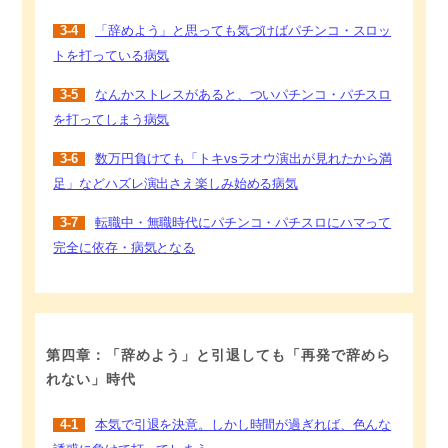
3-4
「辞めよう」と思っても気づけばパチンコ・スロッ
トを打っている病気
3-5
なんかストレスがあると、ついパチンコ・パチスロ
を打ってしまう病気
3-6
数万円負けても「トキvsラオウ演出が見れたから満
足」などハズレ演出さえ楽しみ始める病気
3-7
転職中・無職時代にパチンコ・パチスロにハマって
完全に依存・病気となる
第四章：「辞めよう」と引退しても「再発で辞めら
れない」時代
4-1
本気で引退を決意。しかし時間が過ぎれば、色んな