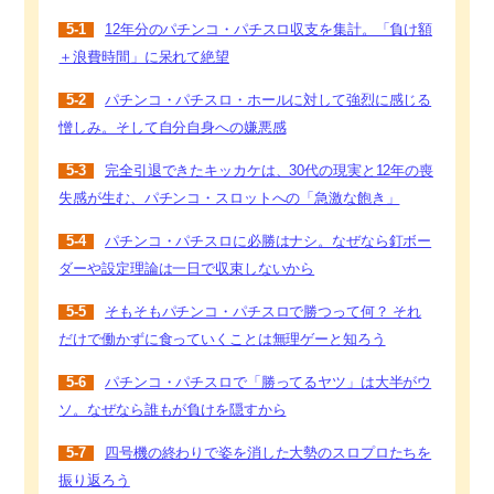
5-1
12年分のパチンコ・パチスロ収支を集計。「負け額
＋浪費時間」に呆れて絶望
5-2
パチンコ・パチスロ・ホールに対して強烈に感じる
憎しみ。そして自分自身への嫌悪感
5-3
完全引退できたキッカケは、30代の現実と12年の喪
失感が生む、パチンコ・スロットへの「急激な飽き」
5-4
パチンコ・パチスロに必勝はナシ。なぜなら釘ボー
ダーや設定理論は一日で収束しないから
5-5
そもそもパチンコ・パチスロで勝つって何？ それ
だけで働かずに食っていくことは無理ゲーと知ろう
5-6
パチンコ・パチスロで「勝ってるヤツ」は大半がウ
ソ。なぜなら誰もが負けを隠すから
5-7
四号機の終わりで姿を消した大勢のスロプロたちを
振り返ろう