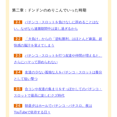
第二章：ドンドンのめりこんでいった時期
2-1
パチンコ・スロットを負けなしに辞めることはな
い。なぜなら連勝期間中は楽し過ぎるから
2-2
「大負け」からの「逆転勝利」はほとんど麻薬。超
快感の脳汁を覚えてしまう
2-3
パチンコ・スロットを打つ友達や仲間が増えると、
さらにハマって辞められない
2-4
友達の少ない孤独な人をパチンコ・スロットは養分
として狙い撃つ
2-5
合コンや友達の集まりをすっぽかしてのパチンコ・
スロットで最高に楽しむクズ時代
2-6
朝昼夕はホールでパチンコ・パチスロ。夜は
YouTubeで依存する日々