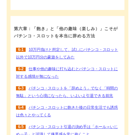
第六章：「飽き」と「他の趣味（楽しみ）」こそが
パチンコ・スロットを本当に辞める方法
6-1
10万円負けと想定して、試しにパチンコ・スロット
以外で10万円分の豪遊をしてみた
6-2
仕事や他の趣味に打ち込むとパチンコ・スロットに
対する感情が無になった
6-3
パチンコ・スロットを「辞めよう」でなく「時間の
無駄」という心境になったら、いよいよ引退できる前兆
6-4
パチンコ・スロットに飽きた後の日常生活でも誘惑
は色々とやってくる
6-5
パチンコ・スロット引退の決め手は「ホール＝いじ
めっ子」と認識して嫌悪感を常に抱くこと