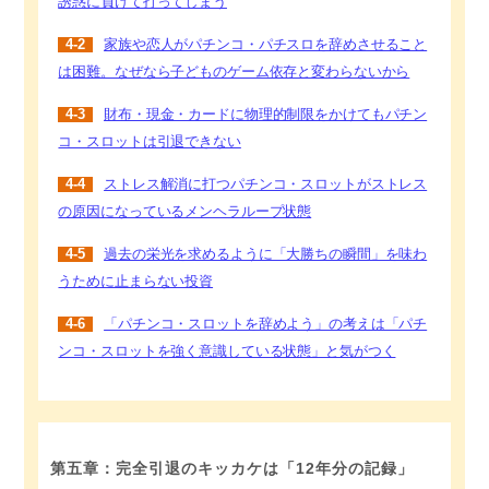
誘惑に負けて打ってしまう
4-2
家族や恋人がパチンコ・パチスロを辞めさせること
は困難。なぜなら子どものゲーム依存と変わらないから
4-3
財布・現金・カードに物理的制限をかけてもパチン
コ・スロットは引退できない
4-4
ストレス解消に打つパチンコ・スロットがストレス
の原因になっているメンヘラループ状態
4-5
過去の栄光を求めるように「大勝ちの瞬間」を味わ
うために止まらない投資
4-6
「パチンコ・スロットを辞めよう」の考えは「パチ
ンコ・スロットを強く意識している状態」と気がつく
第五章：完全引退のキッカケは「12年分の記録」