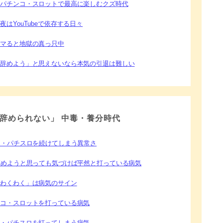
のパチンコ・スロットで最高に楽しむクズ時代
はYouTubeで依存する日々
ハマると地獄の真っ只中
を辞めよう」と思えないなら本気の引退は難しい
辞められない」 中毒・養分時代
コ・パチスロを続けてしまう異常さ
辞めようと思っても気づけば平然と打っている病気
キわくわく」は病気のサイン
ンコ・スロットを打っている病気
コ・パチスロを打ってしまう病気