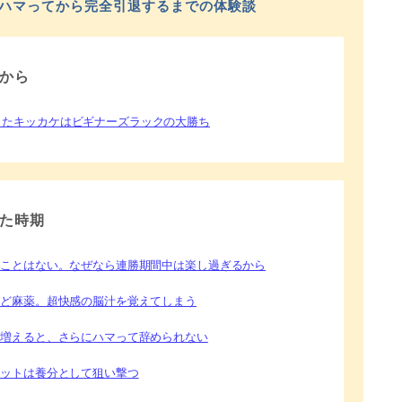
年ハマってから完全引退するまでの体験談
から
ったキッカケはビギナーズラックの大勝ち
た時期
ることはない。なぜなら連勝期間中は楽し過ぎるから
んど麻薬。超快感の脳汁を覚えてしまう
が増えると、さらにハマって辞められない
ロットは養分として狙い撃つ