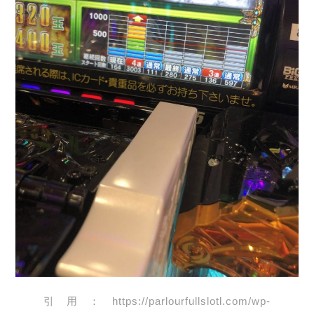
引用：https://parlourfullslotl.com/wp-