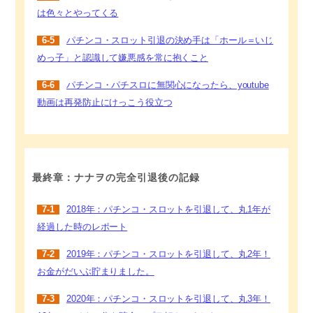
は色々とやってくる
6-5
パチンコ・スロット引退の決め手は「ホール＝いじ
めっ子」と認識して嫌悪感を常に抱くこと
6-6
パチンコ・パチスロに無関心になったら、youtube
動画は再発防止にけっこう役立つ
最終章：ナナヲの完全引退後の記録
7-1
2018年：パチンコ・スロットを引退して、丸1年が
経過した時のレポート
7-2
2019年：パチンコ・スロットを引退して、丸2年！
お金がだいぶ貯まりました。
7-3
2020年：パチンコ・スロットを引退して、丸3年！