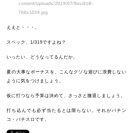
content/uploads/2019/07/9ovi81B-
768x1024.jpg
ええと・・・。
スペック、1/319ですよね？
いったい、どうなってるんだか。
夏の大事なボーナスを、こんなクソな遊びに浪費しない
ように気をつけましょう。
仮に打つなら予算は決めて、さっさと撤退しましょう。
打ち込んでも必ず当たるとは限らない。それがパチン
コ・パチスロです。