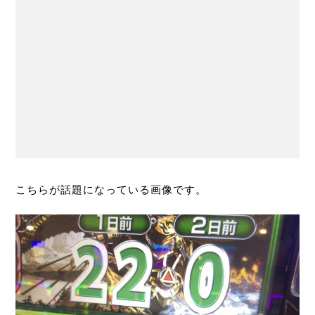
こちらが話題になっている画像です。