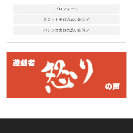
プロフィール
スロット実戦の思い出写メ
パチンコ実戦の思い出写メ