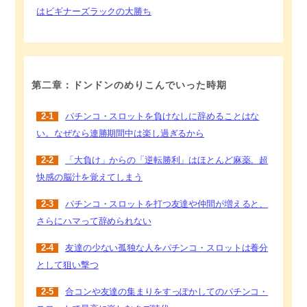
はビギナーズラックの大勝ち
第二章：ドンドンのめりこんでいった時期
2-1
パチンコ・スロットを負けなしに辞めることはな
い。なぜなら連勝期間中は楽し過ぎるから
2-2
「大負け」からの「逆転勝利」はほとんど麻薬。超
快感の脳汁を覚えてしまう
2-3
パチンコ・スロットを打つ友達や仲間が増えると、
さらにハマって辞められない
2-4
友達の少ない孤独な人をパチンコ・スロットは養分
として狙い撃つ
2-5
合コンや友達の集まりをすっぽかしてのパチンコ・