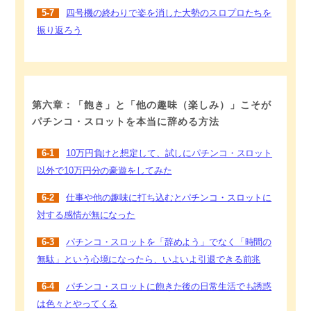
5-7
四号機の終わりで姿を消した大勢のスロプロたちを
振り返ろう
第六章：「飽き」と「他の趣味（楽しみ）」こそが
パチンコ・スロットを本当に辞める方法
6-1
10万円負けと想定して、試しにパチンコ・スロット
以外で10万円分の豪遊をしてみた
6-2
仕事や他の趣味に打ち込むとパチンコ・スロットに
対する感情が無になった
6-3
パチンコ・スロットを「辞めよう」でなく「時間の
無駄」という心境になったら、いよいよ引退できる前兆
6-4
パチンコ・スロットに飽きた後の日常生活でも誘惑
は色々とやってくる