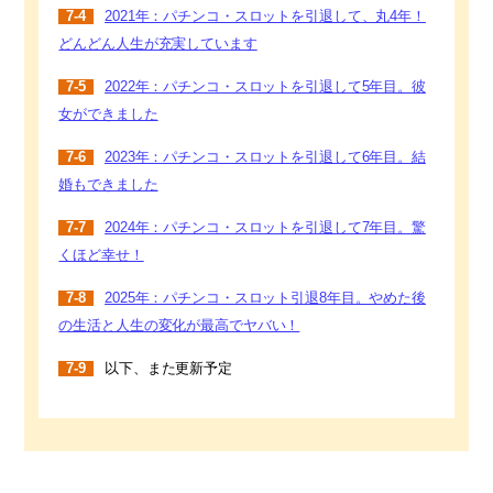
7-4
2021年：パチンコ・スロットを引退して、丸4年！
どんどん人生が充実しています
7-5
2022年：パチンコ・スロットを引退して5年目。彼
女ができました
7-6
2023年：パチンコ・スロットを引退して6年目。結
婚もできました
7-7
2024年：パチンコ・スロットを引退して7年目。驚
くほど幸せ！
7-8
2025年：パチンコ・スロット引退8年目。やめた後
の生活と人生の変化が最高でヤバい！
7-9
以下、また更新予定