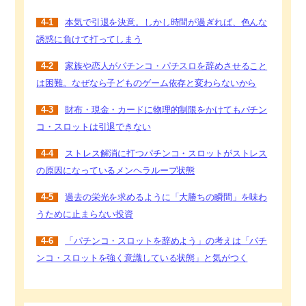
4-1
本気で引退を決意。しかし時間が過ぎれば、色んな
誘惑に負けて打ってしまう
4-2
家族や恋人がパチンコ・パチスロを辞めさせること
は困難。なぜなら子どものゲーム依存と変わらないから
4-3
財布・現金・カードに物理的制限をかけてもパチン
コ・スロットは引退できない
4-4
ストレス解消に打つパチンコ・スロットがストレス
の原因になっているメンヘラループ状態
4-5
過去の栄光を求めるように「大勝ちの瞬間」を味わ
うために止まらない投資
4-6
「パチンコ・スロットを辞めよう」の考えは「パチ
ンコ・スロットを強く意識している状態」と気がつく