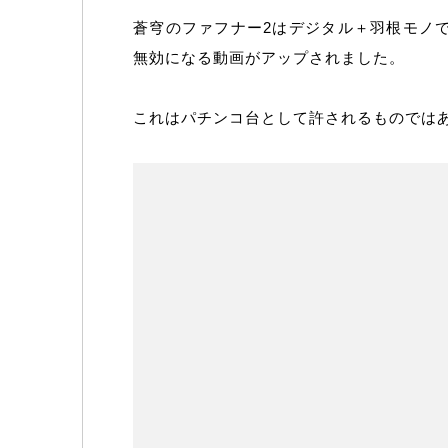
蒼穹のファフナー2はデジタル＋羽根モノ
無効になる動画がアップされました。
これはパチンコ台として許されるものでは