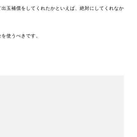
て出玉補償をしてくれたかといえば、絶対にしてくれなか
金を使うべきです。