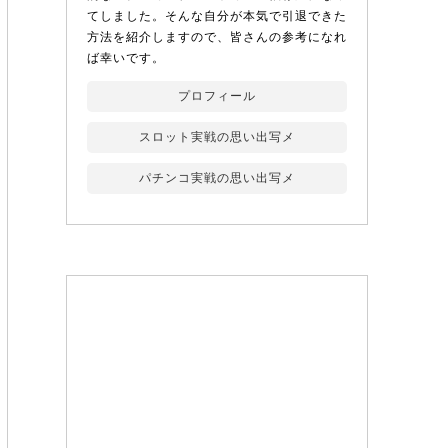
てしました。そんな自分が本気で引退できた
方法を紹介しますので、皆さんの参考になれ
ば幸いです。
プロフィール
スロット実戦の思い出写メ
パチンコ実戦の思い出写メ