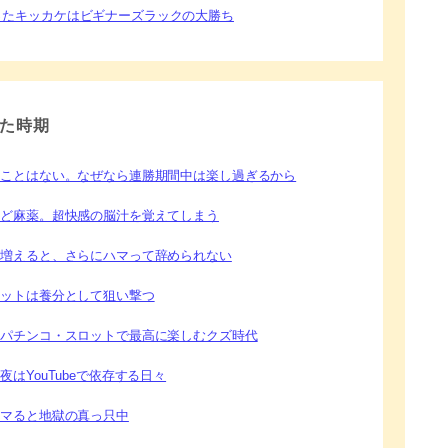
ったキッカケはビギナーズラックの大勝ち
た時期
ることはない。なぜなら連勝期間中は楽し過ぎるから
んど麻薬。超快感の脳汁を覚えてしまう
が増えると、さらにハマって辞められない
ロットは養分として狙い撃つ
のパチンコ・スロットで最高に楽しむクズ時代
はYouTubeで依存する日々
ハマると地獄の真っ只中