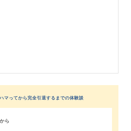
年ハマってから完全引退するまでの体験談
から