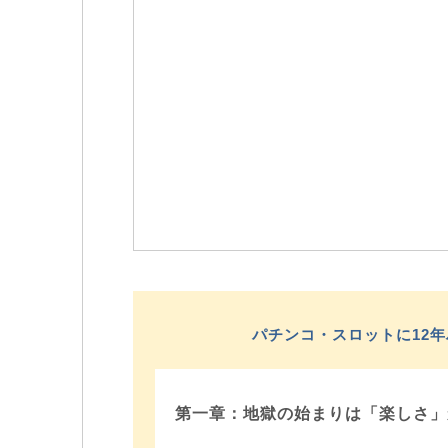
パチンコ・スロットに12
第一章：地獄の始まりは「楽しさ」