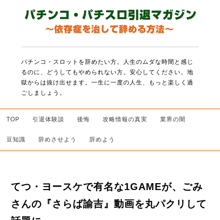
パチンコ・スロットを辞めたい方。人生のムダな時間と感じ
るのに、どうしてもやめられない方。
安心してください。地
獄からは抜け出せます。一生に一度の人生、もっと楽しく過
ごしましょう。
TOP
引退体験談
後悔
攻略情報の真実
業界の闇
豆知識
辞めさせよう
辞めよう
てつ・ヨースケで有名な1GAMEが、ごみ
さんの『さらば諭吉』動画を丸パクリして