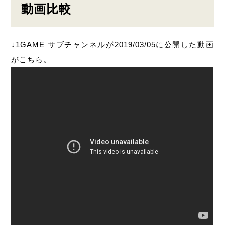
動画比較
↓1GAME サブチャンネルが2019/03/05に公開した動画
がこちら。