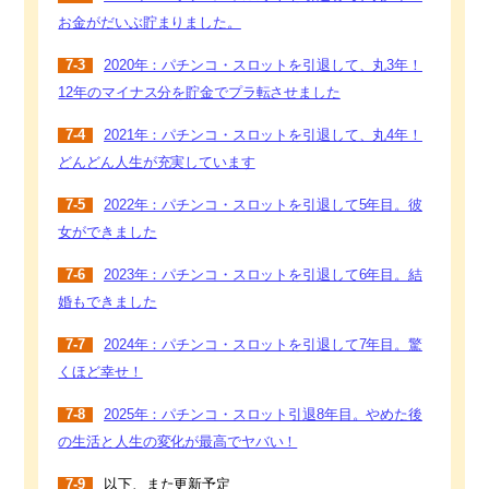
お金がだいぶ貯まりました。
7-3
2020年：パチンコ・スロットを引退して、丸3年！
12年のマイナス分を貯金でプラ転させました
7-4
2021年：パチンコ・スロットを引退して、丸4年！
どんどん人生が充実しています
7-5
2022年：パチンコ・スロットを引退して5年目。彼
女ができました
7-6
2023年：パチンコ・スロットを引退して6年目。結
婚もできました
7-7
2024年：パチンコ・スロットを引退して7年目。驚
くほど幸せ！
7-8
2025年：パチンコ・スロット引退8年目。やめた後
の生活と人生の変化が最高でヤバい！
7-9
以下、また更新予定