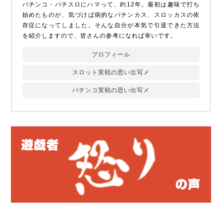
パチンコ・パチスロにハマって、約12年。最初は趣味で打ち
始めたものが、気づけば病的なパチンカス、スロッカスの依
存症になってしました。そんな自分が本気で引退できた方法
を紹介しますので、皆さんの参考になれば幸いです。
プロフィール
スロット実戦の思い出写メ
パチンコ実戦の思い出写メ