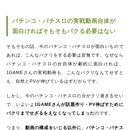
パチンコ・パチスロの実戦動画自体が
面白ければそもそもパクる必要はない
そもそもの話、今のパチンコ・パチスロが面白いもので
あれば、こんなパクリをする必要は皆無です。なぜなら
パチンコ・パチスロの台自体が劇的に面白ければ、
1GAMEさんの実戦動画も、こんなパクリなんてせずと
も、自然とPVが伸びているはずだからです。
しかし、今のパチンコ・パチスロの台がクソ過ぎるせい
で、いよいよ
1GAMEさんが話題作り・PV伸ばすために
パクりまでせざるをえなくなってしまった
のです。
つまり、
動画の構成をいじる以外に、パチンコ・パチス